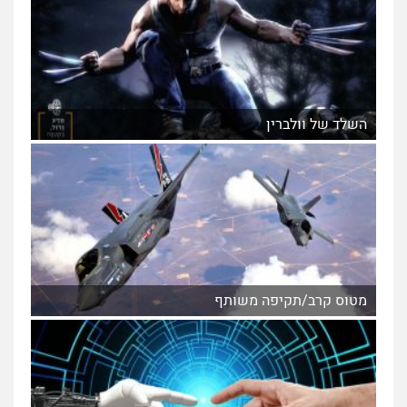
השלד של וולברין
מטוס קרב/תקיפה משותף