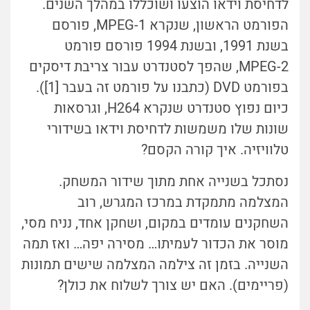
לדחיסת וידאו הוצעו ושוכללו במהלך השנים.
הפורמט הראשון, שנקרא MPEG-1, פורסם
בשנת 1991, ובשנת 1994 פורסם פורמט
MPEG-2, שהפך לסטנדרט עבור צריבת דיסקים
בפורמט DVD (כתבנו על פורמט זה בעבר [1]).
כיום נפוץ סטנדרט שנקרא H264, וגרסאות
שונות שלו משמשות לדחיסת וידאו בשידורי
טלוויזיה. איך קורה הקסם?
נסתכל בשנייה אחת מתוך שידור המשחק.
המצלמה מתמקדת במרכז המגרש, רוב
השחקנים עומדים במקום, ושחקן אחד, נניח מסי,
מוסר את הכדור לעמיתו… מסירה יפה… ואז תמה
השנייה. בזמן זה צילמה המצלמה שישים תמונות
(פריימים). האם יש צורך לשלוח את כולן?