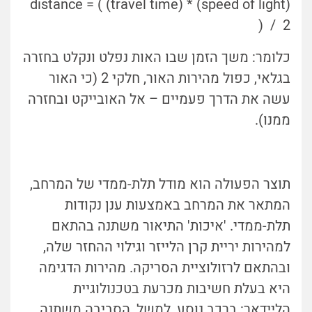
distance = ( (travel time) * (speed of light)
) / 2
כלומר: משך הזמן שבו האות נפלט ונקלט בחזרה
בגלאי, כפול מהירות האור, חלקי 2 (כי האור
עשה את הדרך פעמיים – אל האובייקט ובחזרה
ממנו).
תוצר הפעולה הוא מודל תלת-ממדי של המרחב,
המתאר את המרחב באמצעות ענן נקודות
תלת-ממדי. 'איכות' התיאור משתנה בהתאם
למהירות יריית קרן הלייזר וגילוי ההחזר שלה,
ובהתאם לרזולוציית הסריקה. מהירות הדגימה
היא בעלת חשיבות מכרעת בטכנולוגיית
הליידאר: ברכב נוסע, למשל, הסביבה משתנה