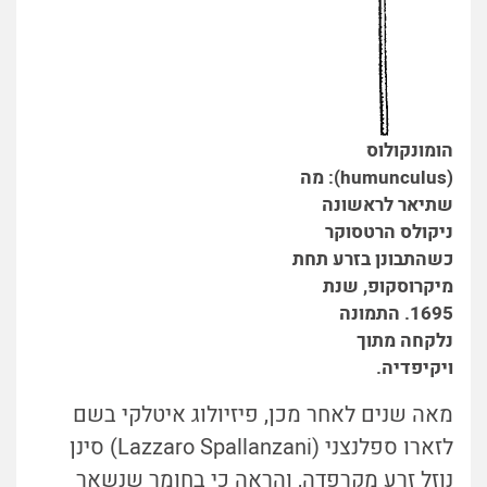
הומונקולוס
(humunculus): מה
שתיאר לראשונה
ניקולס הרטסוקר
כשהתבונן בזרע תחת
מיקרוסקופ, שנת
1695. התמונה
נלקחה מתוך
ויקיפדיה.
מאה שנים לאחר מכן, פיזיולוג איטלקי בשם
לזארו ספלנצני (Lazzaro Spallanzani) סינן
נוזל זרע מקרפדה, והראה כי בחומר שנשאר