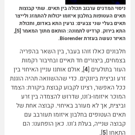
ניסוי המדגים ערבוב תכולה בין תאים. שתי קבוצות
תאים העטופות בחלבון איזומו יכולות להתמזג ולייצר
תאים בעלי שני צבעים: גרעין התא באדום, ותכולת
התא בירוק. קרדיט לתמונה: הותאם מתוך המאמר [5],
האיור נעשה בעזרת Biorender.
חלבונים כאלו זוהו בעבר, בין השאר בהפריה
בצמחים, ביצורים חד תאיים ובחיבור רקמות
העור בתולעים [
4
], אולם אותנו עניין האיחוי בין
זרע וביצית ביונקים. כדי שההשוואה תהיה הוגנת
ככל האפשר, רצינו לקבוע קבוצת ביקורת: הצמד
המוכר איזומו-ג'ונו, שדרוש להצמדה בין זרע
וביצית, אך לא מעורב באיחוי. קבוצה אחת של
תאים העטופים בחלבון איזומו תעורבב עם
קבוצה שנייה, בעלת ג'ונו. כאן הופתענו: הם
התאחו [
5
].