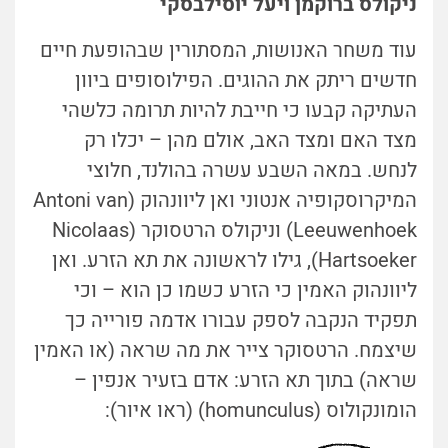
ניקולס ברוקמן ויעל יוסילבסקי
עוד משחר האנושות, המסתורין שבהופעת חיים
חדשים ריתק את ההוגים. הפילוסופים ביוון
העתיקה קבעו כי חייבת להיות תרומה כלשהי
מצד האם ומצד האב, אולם מהן – יכלו רק
לנחש. במאה השבע עשרה בהולנד, חלוצי
המיקרוסקופיה אנטוני ואן ליוונהוק (Antoni van
Leeuwenhoek) וניקולס הרטסוקר (Nicolaas
Hartsoeker), גילו לראשונה את תא הזרע. ואן
ליוונהוק האמין כי הזרע כשמו כן הוא – וכי
תפקיד הנקבה לספק עבורו אדמה פורייה כך
שיצמח. הרטסוקר צייר את מה שראה (או האמין
שראה) בתוך תא הזרע: אדם בזעיר אנפין –
הומונקולוס (homunculus)
(ראו איור):