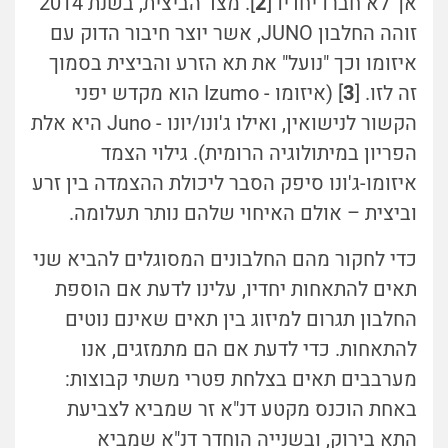
אך לא חברו יחדיו [
2
]. מצד הביצית, בשנת 2014
זוהה החלבון JUNO, אשר יוצר חיבור הדוק עם
איזומו וכך "נועל" את תא הזרע והביצית בסמוך
זה לזו. [
3
] (איזומו - Izumo הוא מקדש יפני
הקשור לנישואין, ואילו ג'ונו/יונו - Juno היא אלת
הפריון במיתולוגיה הרומית). גילוי הצמד
איזומו-ג'ונו סיפק הסבר ליכולת ההצמדה בין זרע
וביצית – אולם האיחוי שלהם נותר תעלומה.
כדי לחקור מהם החלבונים המסוגלים להביא שני
תאים להתאחות יחדיו, עלינו לדעת אם הוספת
החלבון תגרום למיזוג בין תאים שאינם נוטים
להתאחות. כדי לדעת אם הם מתמזגים, אנו
מערבבים תאים בצלחת פטרי משתי קבוצות:
באחת הוכנס מקטע דנ"א זר שמביא לצביעת
התא בירוק, ובשנייה הוחדר דנ"א שמביא