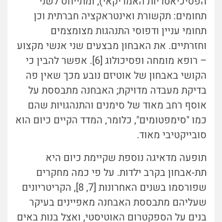
הפסיכיאטריות האמריקאי), ומתייחס לשני
תחומים: תקשורת ואינטראקציה חברתית וכן
תחומי עניין ודפוסי התנהגות מצומצמים
וחזרתיים. את האבחון מבצעים שני אנשי מקצוע
– רופא מומחה ופסיכולוג [6]. אפשר להבין כי
הקושי באבחון של אוטיזם נובע מכך שאין פה
בדיקת מעבדה מדויקת; האבחנה מתבססת על
אוסף רחב מאוד של סימנים והתנהגויות שהם
כמו "סימפטומים", כלומר, המדד הקיים כיום הוא
סובייקטיבי מאוד.
תופעה מדאיגה נוספת שקיימת כיום היא
תת-אבחון בקרב ילדות. על פי כמה מחקרים
שפורסמו בשנים האחרונות [7, 8], הקריטריונים
שעליהם מתבססת האבחנה מאפיינים בעיקר
בנים על הספקטרום האוטיסטי, ואצל בנות באים