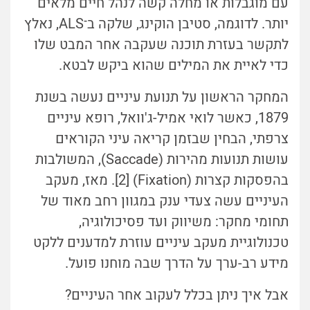
עם מוגבלות או מחלה קשה לנהל חיים מלאים
יותר. לדוגמה, סטיבן הוקינג, שלקה ב־ALS, נאלץ
לתקשר בעזרת תוכנה שעקבה אחר המבט שלו
כדי לאיית את המילים שהוא ביקש לבטא.
המחקר הראשון על תנועת עיניים נעשה בשנת
1879, כאשר לואי אמיל-ג'וואל, רופא עיניים
צרפתי, הבחין שבזמן קריאה עיני הקוראים
עושות תנועות מהירות (Saccade), המשולבות
בהפסקות קצרות (Fixation)‏ [2]. מאז, מעקב
העיניים עשה צעדי ענק במגוון רחב מאוד של
תחומי מחקר: משיווק ועד פסיכולוגיה,
טכנולוגיית מעקב עיניים עוזרת למדענים ללקט
מידע רב-ערך על הדרך שבה מוחנו פועל.
אבל איך ניתן בכלל לעקוב אחר העיניים?