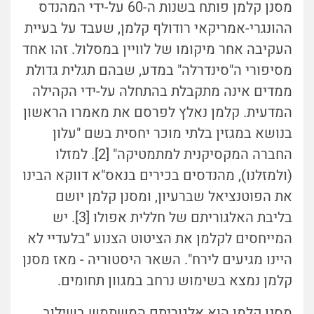
מסנן קלמן פותח בשנות ה-60 על-ידי המהנדס
ההונגרי-אמריקאי רודולף קלמן, שעבד על בעיית
העקיבה אחר מיקומו של לוויין במסלול. זהו אחד
מסיפורי ה"סינדרלה" במדע, שבהם תגלית גדולת
ממדים אינה מתקבלת בהתחלה על-ידי הקהילה
המדעית. קלמן נאלץ לפרסם את מאמרו הראשון
בנושא במגזין בלתי מוכר יחסית בשם "עלון
החברה המקסיקנית למתמטיקה" [2]. למזלו
(ולמזלנו), מהנדסים בכירים בנאס"א דווקא הבינו
את הפוטנציאל שברעיון, ומסנן קלמן יושם
בליבת האלגוריתם של חללית אפולו [3]. יש
המייחסים לקלמן את הציטוט הצנוע "בלעדיי לא
היינו מגיעים לירח". השאר היסטוריה - מאז מסנן
קלמן נמצא בשימוש נרחב במגוון תחומים.
מסנן קלמן הוא אלגוריתם המשתמש בשילוב