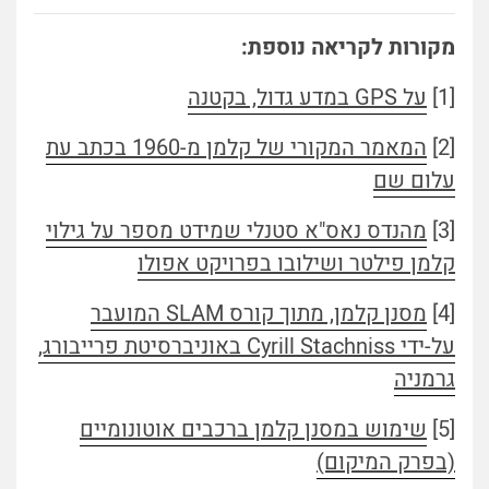
מקורות לקריאה נוספת:
[1]
על GPS במדע גדול, בקטנה
[2]
המאמר המקורי של קלמן מ-1960 בכתב עת
עלום שם
[3]
מהנדס נאס"א סטנלי שמידט מספר על גילוי
קלמן פילטר ושילובו בפרויקט אפולו
[4]
מסנן קלמן, מתוך קורס SLAM המועבר
על-ידי Cyrill Stachniss באוניברסיטת פרייבורג,
גרמניה
[5]
שימוש במסנן קלמן ברכבים אוטונומיים
(בפרק המיקום)