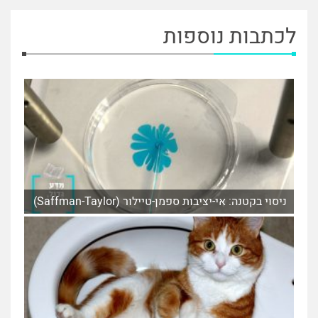
לכתבות נוספות
ניסוי בקטנה: אי-יציבות ספמן-טיילור (Saffman-Taylor)