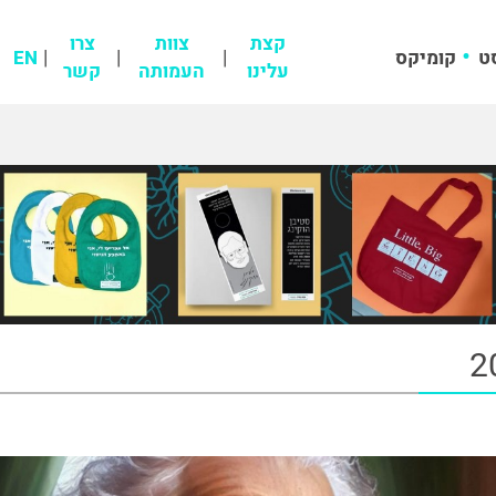
קצת
צוות
צרו
ט
קומיקס
EN
עלינו
העמותה
קשר