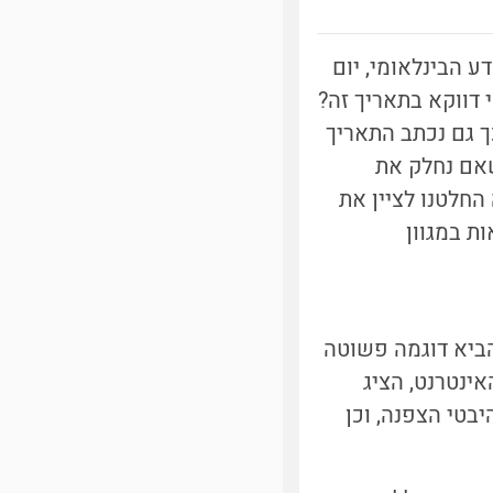
ין בתאריך 14/03. זהו גם יום המדע הבינלאומי, יום
י דווקא בתאריך זה?
בוע בין היקף מעגל לקוטרו, הוא מספר שערכו בקירוב 3.14, וכך גם נכתב התאריך
המהדרין חוגגים גם ב-22/07, מכיוון שאם נחלק את
אי בקירוב טוב יותר מ-3.14 [1]. בעמותה החלטנו לציין את
ת במגוון
הביא דוגמה פשוטה
ינטרנט, הציג
יבטי הצפנה, וכן