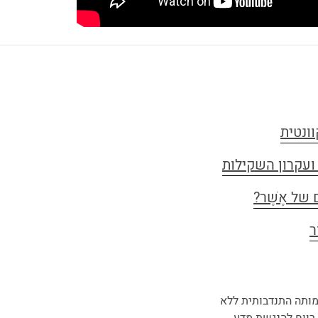
ונטית
ועקרון השקילות
של אֶשֶׁר?
ר
מותה התנדבותית ללא
רווח להנגשת מדע