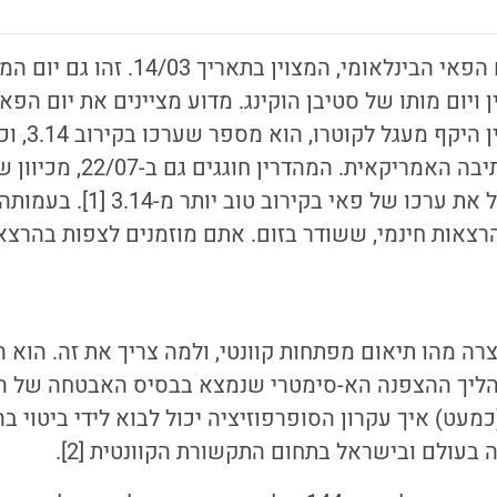
השבוע חגגנו את יום הפאי הבינלאומי, המצו
 ויום מותו של סטיבן הוקינג. מדוע מציינים את יום הפא
פאי, היחס הק
14 במרץ בצורת הכתיבה האמריקאית. 
המספר 22 ב-7, נקבל את ערכו של פ
רצאות חינמי, ששודר בזום. אתם מוזמנים לצפות בהרצאו
ה מהו תיאום מפתחות קוונטי, ולמה צריך את זה. הוא 
ליך ההצפנה הא-סימטרי שנמצא בבסיס האבטחה של הא
מעט) איך עקרון הסופרפוזיציה יכול לבוא לידי ביטוי בה
עולם ובישראל בתחום התקשורת הקוונטית [2].