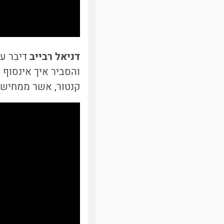
דניאל רבייב
דיבר על
והסביר איך אינסוף י
קנטור, אשר ממחישה 