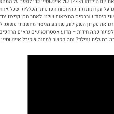
ניצלה את יום הולדתו ה-144 של איינשטיין כדי לספר
ו על עקרונות תורת היחסות הפרטית והכללית, שכל אחת
 היסוד שבבסיס המציאות שלנו. לאחר מכן קפצנו יחד 
רנו את עקרון השקילות, שנובע מניסוי מחשבתי פשוט. לס
 לפתור כמה חידות – מדוע אסטרונאוטים נראים מרחפים
 במעלית נופלת? ומה הקשר למתנה שקיבל איינשטיין ל