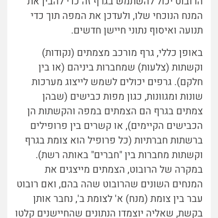
הרובוט יכול להשתמש בגרף זה כדי להבין את
המנח הנוכחי שלו, ולעדכן את המפה תוך כדי
תנועה ואיסוף נתוני חיישן חדשים.
באופן כללי, גרף מורכב מצמתים (נקודות)
וקשתות (צלעות) שמחברות ביניהם (או בין
חלקם). גרפים יכולים לשמש לייצוג מערכות
שונות ומגוונות, כגון מפות כבישים (שבהן
צמתים בגרף הם הצמתים במפה והקשתות הן
הכבישים הקיימים), או קשרים בין פרופילים
ברשתות חברתיות (כל פרופיל הוא צומת בגרף
וקשתות מחברות בין "חברים" באותה רשת).
במקרה של הרובוט, הצמתים מייצגים את
המנחים השונים שהרובוט שהה בהם, ואם רובוט
עבר בין צומת (מנח) א' לצומת ב', נחבר אותן
בקשת, שאליה יוצמדו הנתונים שהחיישנים קלטו