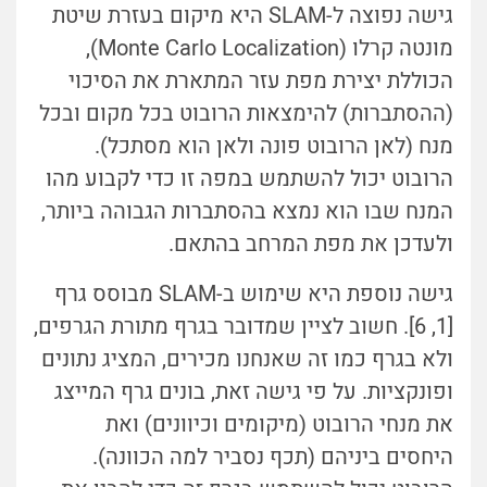
גישה נפוצה ל-SLAM היא מיקום בעזרת שיטת
מונטה קרלו (Monte Carlo Localization),
הכוללת יצירת מפת עזר המתארת את הסיכוי
(ההסתברות) להימצאות הרובוט בכל מקום ובכל
מנח (לאן הרובוט פונה ולאן הוא מסתכל).
הרובוט יכול להשתמש במפה זו כדי לקבוע מהו
המנח שבו הוא נמצא בהסתברות הגבוהה ביותר,
ולעדכן את מפת המרחב בהתאם.
גישה נוספת היא שימוש ב-SLAM מבוסס גרף
[1, 6]. חשוב לציין שמדובר בגרף מתורת הגרפים,
ולא בגרף כמו זה שאנחנו מכירים, המציג נתונים
ופונקציות. על פי גישה זאת, בונים גרף המייצג
את מנחי הרובוט (מיקומים וכיוונים) ואת
היחסים ביניהם (תכף נסביר למה הכוונה).