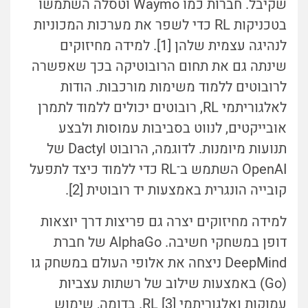
שקיבל. חברות כמו Waymo וטסלה השתמשו
בטכניקות RL כדי לשפר את מערכות המכוניות
לנהיגה עצמית שלהן [1]. למידה מחיזוקים
שינתה גם את תחום הרובוטיקה בכך שאפשרה
לרובוטים ללמוד משימות מורכבות. הודות
לאלגוריתמי RL, רובוטים יכולים ללמוד לתמרן
אובייקטים, לנווט בסביבות עמוסות ולבצע
תנועות מיומנות. לדוגמה, הרובוט Dactyl של
OpenAI השתמש ב־RL כדי ללמוד כיצד לתפעל
קובייה הונגרית באמצעות יד רובוטית [2].
למידה מחיזוקים יצרה גם פריצות דרך יוצאות
דופן במשחקי חשיבה. AlphaGo של חברת
DeepMind ניצחה את אלופי העולם במשחק גו
(Go) באמצעות שילוב של רשתות עצביות
עמוקות ואלגוריתמי RL [3]. בדומה, שימוש