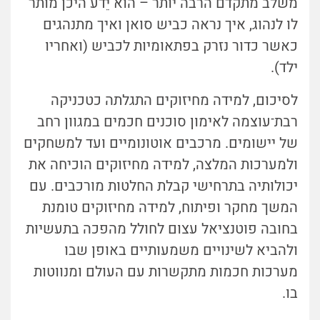
משלב מתקדם הרבה יותר – הוא יֵדע היכן מותר
לו לנהוג, איך נראה כביש סואן ואיך מתנהגים
כאשר כדור נזרק בפתאומיות לכביש (ואחריו
ילד).
לסיכום, למידה מחיזוקים התגלתה כטכניקה
רבת־עוצמה לאימון סוכנים חכמים במגוון רחב
של יישומים. מרכבים אוטונומיים ועד למשחקים
ולמערכות המלצה, למידה מחיזוקים הוכיחה את
יכולותיה בתרחישי קבלת החלטות מורכבים. עם
המשך מחקר ופיתוח, למידה מחיזוקים טומנת
בחובה פוטנציאל עצום לחולל מהפכה בתעשיות
ולהביא לשינויים משמעותיים באופן שבו
מערכות חכמות מתקשרות עם העולם ומנווטות
בו.