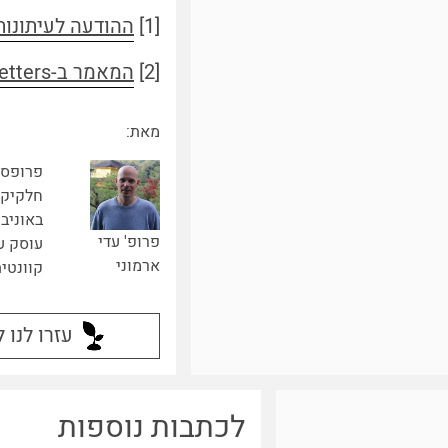
[1]
ההודעה לעיתונו
[2]
המאמר ב-Physical Review Letters
מאת:
פרופסו
חלקיקי
באוניבר
פרופ' עדי
עוסק ע
ארמוני
קוונטי
עזרו לנו 
לכתבות נוספות