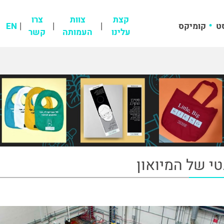
קצת
צוות
צרו
ט
קומיקס
EN
עלינו
העמותה
קשר
י של המיואון