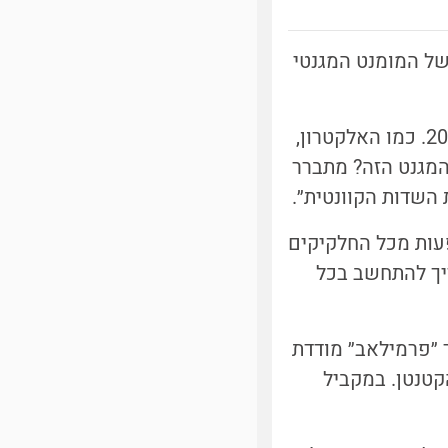
ל המומנט המגנטי
המיואון הוא חלקיק יסודי הדומה מאוד לאלקטרון, אלא שהוא כבד ממנו פי 206. כמו האלקטרון,
 המגנט הזה? מתברר
השדות הקוונטית״.
עות מכל החלקיקים
יך להתחשב בכל
 ״פרמילאב״ מודדת
קטנטן. במקביל