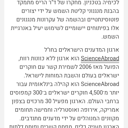
לכימיה בטכניון. מחקרו של ד"ר הריס מתמקד
בהבנת מנגנוני קליטת השמש על ידי יצורים
פוטוסינתטיים ובהשמה של עקרונות מנגנונים
אלו בפיתוחים יישומיים לשימוש יעיל באנרגיית
השמש.
ארגון המדענים הישראלים בחו"ל
ScienceAbroad
הוא ארגון ללא כוונות רווח,
הפועל מאז 2006 לשמירת קשר עם חוקרים
ישראלים בעולם והשבת המוחות לישראל.
ScienceAbroad הוא קהילה בינלאומית עבור
יותר מ־4,500 חוקרים ישראלים ב־300 קמפוסים
ברחבי העולם. הארגון מפעיל 30 מרכזים בצפון
אמריקה, אירופה ואוסטרליה וחמישה תחומים
מקוונים המנוהלים על ידי מדענים מתנדבים.
הארגון מעניק כלים, מפתח קשרים ופותח דלתות