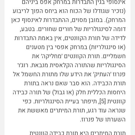
אינסופי בגין התבדרות במרחק אפס ביניהם
(נזכיר שגודלו של הכוח הוא ביחס הפוך לריבוע
המרחק). במובן מסוים, ההתבדרות לאינסוף כאן
דומה לסינגולריות של חורים שחורים. בטבע,
לדידה של תורת הקוונטים, אין באמת התבדרות
(או סינגולריות) במרחק אפסי בין מטענים
חשמליים. תורת הקוונטים ׳מחליקה׳ את
הסינגולריות שהתורה הקלאסית מנבאת. רוג׳ר
פנרוז ׳העתיק׳ את הידע שלו מתורת החשמל אל
תורת הכבידה. הוא סבר שאם נראה בתורת
היחסות הכללית חלק (או גבול) של תורה כבידה
קוונטית [5], תיפתר בעיית הסינגולריות. כפי
שנראה עוד רגע, תורת המיתרים מאששת את
השערתו של פנרוז.
תורת המיתרים היא תורת כבידה קוונטית