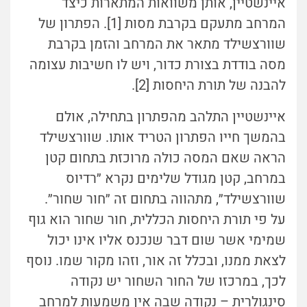
איינשטיין, אותן משוואות המתארות כיצד
המרחב מתעקם בקרבת מסות [1]. הפתרון של
שוורצשילד מתאר את המרחב והזמן בקרבת
מסה בודדת בצורת כדור, ויש לו חשיבות עצומה
להבנה של תורת היחסות [2].
איינשטיין התלהב מהפתרון בתחילה, אולם
בהמשך חייו הפתרון הטריד אותו. שוורצשילד
הראה שאם המסה כולה מרוכזת בתחום קטן
במרחב, קטן מגודל שלימים נקרא ״רדיוס
שוורצשילד״, מתהווה בתחום זה ״חור שחור״.
על פי תורת היחסות הכללית, חור שחור הוא גוף
שמימי אשר שום דבר שנכנס אליו אינו יכול
לצאת ממנו, ובכלל זה אור, וזהו מקור שמו. נוסף
לכך, במרכזו של החור השחור יש נקודה
סינגולרית – נקודה שבה אין משמעות למרחב