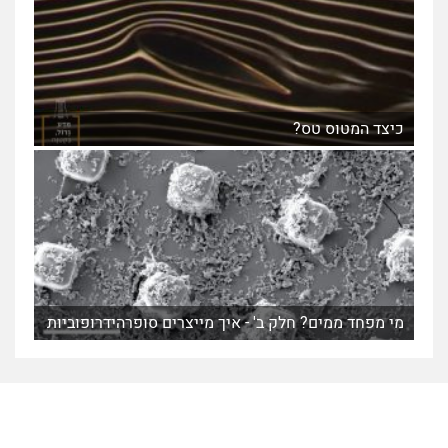
כיצד המטוס טס?
מי מפחד ממים? חלק ב' - איך מייצרים סופרהידרופוביות