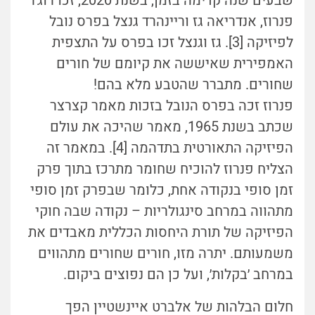
שבעים שנה קדימה בזמן, בשנת 2020, זכו רוג׳ר
פנרוז, אנדריאה גז וריינהרד גנצל בפרס נובל
לפיזיקה [3]. גז וגנצל זכו בפרס על התצפית
האמפירית שאיששה את קיומם של חורים
שחורים. מתברר שהטבע מלא בהם!
פנרוז זכה בפרס הנובל בזכות מאמר קצרצר
שכתב בשנת 1965, מאמר שהיכה את עולם
הפיזיקה התאורטית בתדהמה [4]. במאמר זה
הצליח פנרוז להוכיח שחומר מתרכז בתוך פרק
זמן סופי בנקודה אחת, כלומר שבפרק זמן סופי
מתהווה במרחב סינגולריות – נקודה שבה חוקי
הפיזיקה של תורת היחסות הכללית מאבדים את
משמעותם. יתרה מזו, חורים שחורים מתהווים
במרחב ׳בקלות׳, ועל כן הם נפוצים ביקום.
חלום הבלהות של אלברט איינשטיין הפך