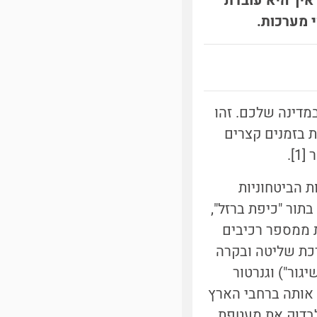
 איך היא עובדת
 מערכות.
מדינה שלכם. זהו
ת בזמנים קצרים
 הביטחוניות
תור "כיפת ברזל",
ת ממספר רכיבים
רכת שליטה ובקרה
גור") וגנרטור
ס אותה ברחבי הארץ
 לבדוק את מעטפת