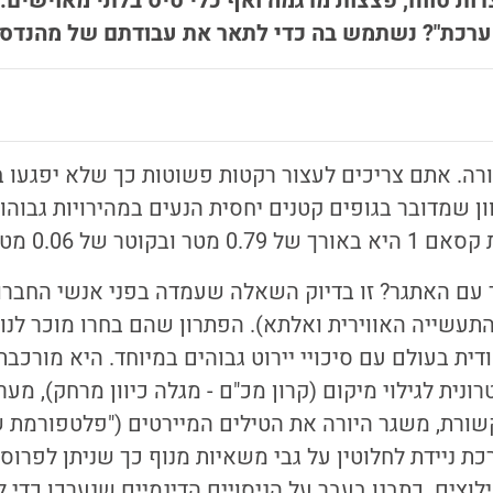
רות טווח, פצצות מרגמה ואף כלי טיס בלתי מאוישים.
מערכת"? נשתמש בה כדי לתאר את עבודתם של מהנדסי
רה. אתם צריכים לעצור רקטות פשוטות כך שלא יפגעו ב
ן שמדובר בגופים קטנים יחסית הנעים במהירויות גבוהו
וטר של 0.06 מטר [1].
עם האתגר? זו בדיוק השאלה שעמדה בפני אנשי החברות
תעשייה האווירית ואלתא). הפתרון שהם בחרו מוכר לנו ב
דית בעולם עם סיכויי יירוט גבוהים במיוחד. היא מורכב
ונית לגילוי מיקום (קרון מכ"ם - מגלה כיוון מרחק), מע
קשורת, משגר היורה את הטילים המיירטים ("פלטפורמת שי
רכת ניידת לחלוטין על גבי משאיות מנוף כך שניתן לפרו
וצים. כתבנו בעבר על הניסויים הדינמיים שנערכו כדי