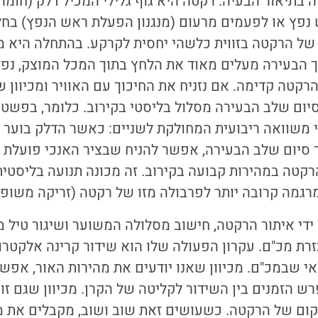
 בתיאור הבעיה. רקטה היא גוף גלילי המכיל דלק (חומר 
 נפץ או לפעמים מרעום (מנגנון הפעלת ראש הנפץ) בח
של הרקטה בזווית כלשהי יחסית לקרקע. בהתחלה היא מא
הבעירה מעלים מאוד את הלחץ בתוך המכל המוצק, נפל
רקטה קדימה. אם נזניח את החיכוך עם האוויר ומכיוון 
יום שלב הבעירה מסלול בליסטי בקירוב. כלומר, בפשטות
י משוואה ריבועית המחולקת לשניים: כאשר הדלק בוער 
 סיום שלב הבעירה, אפשר להניח שבציר האנכי פועלת ת
רגמה קרובה יותר לפרבולה מזו של רקטה (זריקה משופ
די איתור הרקטה, חישוב מסלולה המשוער ושיגור טיל מ
רת מכ"ם. עקרון הפעולה שלו הוא שידור קרינה אלקטר
אי שבמכ"ם. מכיוון שאנו יודעים את מהירות האור, אפ
ש הזמנים בין השידור לקליטה של הקרן. מכיוון שגם זווי
קום של הרקטה. כשעושים זאת שוב ושוב, מקבלים את 