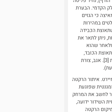
הודף),
נחיר פליטה
לק הקדמי. הבערת
יצה כי הגזים
טים במהירות
שתאוצת הכבידה
, ניתן לתאר את
ולאחר שהוא
אוצת הכובד,
ובציר האופקי נעה הרקטה במהירות קבועה בקירוב. זה מכונה תנועה בליסטית [3]. אגב, צורת
עת).
יירט. איתור הרקטה
ומגנטית שפוגעת
שר לחשב את המרחק
ת השידור ידועה,
מיקום הרקטה