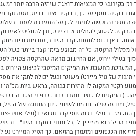
רק בקירוב? כי המציאות דואגת שיהיה הרבה יותר ״מעניין
 הרקטה. נוסף על כך, הרקטה אינה בדיוק מסה נקודתית
לה משתנה וקשה לחיזוי. לכן על המערכת לעמוד בשלוש
 הרקטה לפגוע, להחליט אם ליירט, וכן להחליט לאיזו נק
 אותה. כאן נכנס לתמונה קרון השו"ב, עם מחשבים מתק
 מסלול הרקטה. כל זה מבוצע בזמן קצר ביותר בשל הט
וך בטילי יירוט, אם החישוב מראה שהרקטה צפויה לפג
 המערכת מחשבת את המיקום המיטבי לביצוע היירוט באו
 תיבות של טיל מיירט) משוגר ובעל יכולת לתקן את מסלול
מנוע רקטי המקנה לו מהירות גבוהה, בראש ביות מכ"מי ו
הוג״
) המקנים לו כושר תמרון גבוה.
כנפוני היגוי הם כנפי
ל, ותנועה שלהן גורמת לשינוי כיוון התנועה של הטיל, בד
הזה מזכיר טילים שמטוסי קרב נושאים (טילי אוויר-אווי
הלך תעופת הטיל הוא ממשיך לקבל נתונים מקרון השו״ב, ובשי
יז את הכנפונים ומתמרן בהתאם. כך הטיל המיירט נע לכ