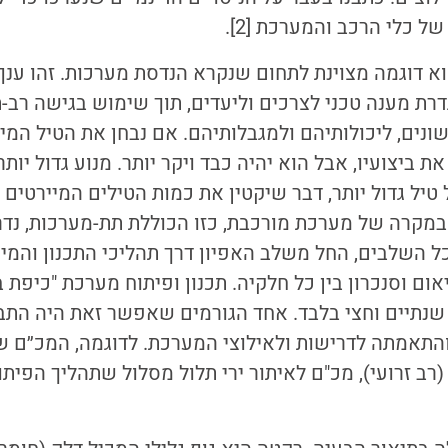
ל כלי הרכב והמערכת [2].
הוא דוגמה מצוינת לתחום שנקרא הנדסת מערכות. זהו ענ
דרת מענה טכני לצרכים וליעדים, תוך שימוש בגישה רב-
נים, ליכולותיהם ולמגבלותיהם. אם נבחן את הטיל המ
ת ביצועיו, אבל הוא יהיה כבד ויקר יותר. מנוע גדול יותר
ל טיל גדול יותר, דבר שיקטין את כמות הטילים המיירטים
במקרה של מערכת מורכבת, כזו הכוללת תת-מערכות, נדר
ל השלבים, החל משלב האפיון דרך תהליכי התכנון והמי
ם וסנכרון בין כל חלקיה. תכנון ופיתוח מערכת "כיפת 
שנתיים וחצי בלבד. אחד הגורמים שאפשר זאת היה התבס
והתאמתה לדרישות ולאילוצי המערכת. לדוגמה, המכ״ם 
(רב זרועי)
,
מכ"ם לאיתור ירי תלול מסלול שתהליך הפיתו