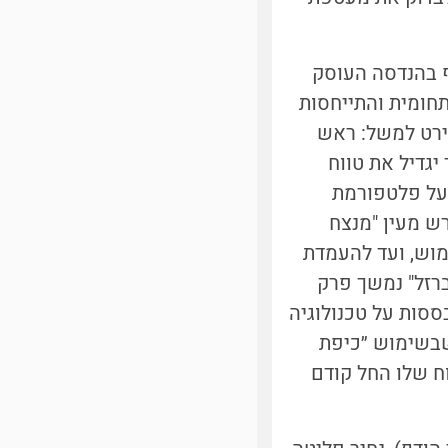
ף בהנדסה העוסק
תחומית והתייחסות
יירט למשל: ראש
 יגדיל את טווח
 על פלטפורמת
ש מעין "מנצח
מוש, ועד להעמדת
ברזל" נמשך פרק
סות על טכנולוגיה
שבשימוש ״כיפת
ח שלו החל קודם