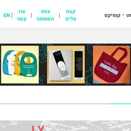
קצת
צוות
צרו
ט
קומיקס
EN
עלינו
העמותה
קשר