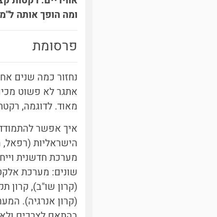
אוויריים: רקטות קצ
ומה הופך אותה ל"
פרסומת
נחזור כמה שנים אחו
אתגר לא פשוט מכיוו
מאוד. לדוגמה, רקטת קסאם 1 היא באורך של 0.79 מטר ובק
איך אפשר להתמודד 
הישראליות (רפאל, ה
מערכת חדשנית וייחו
שונים: מערכת אלקטר
(קרון שו"ב), קרון ת
(קרון אנרגיה). המע
בהתאם לצרכים ולאיל