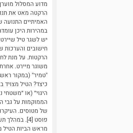
מדוע המסלול מוערך 
הרקטה מאט את תנועת
האמיתיים התנועה ש
במהירות היכן עומדת
יש לשגר טיל שיירט
חישובים והערכות של
הרקטות. על מנת לחס
משוגר מיירט. אחרת,
"טמיר" (במקור ראשי
כיצד? הטיל מצויד ב
היגוי״ (או ״
משטחי ני
הממוקמות על גבי הטי
של מטוסים. העיקרון 
פוסט [4]. במ
מראש הביות הטיל מז