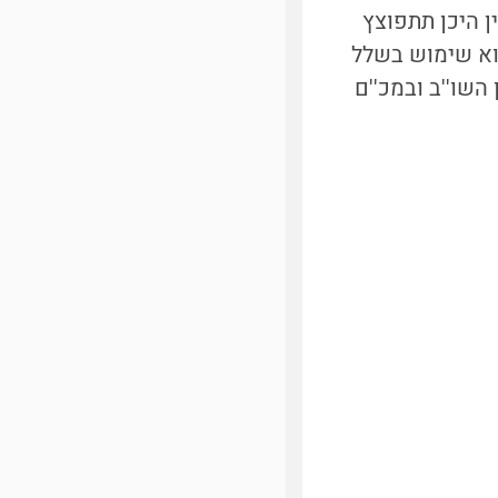
ן היכן תתפוצץ
וא שימוש בשלל
שו''ב ובמכ''ם