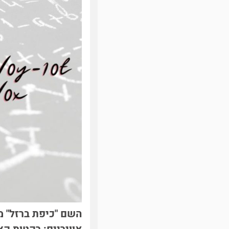
השם "כיפת ברזל" מ