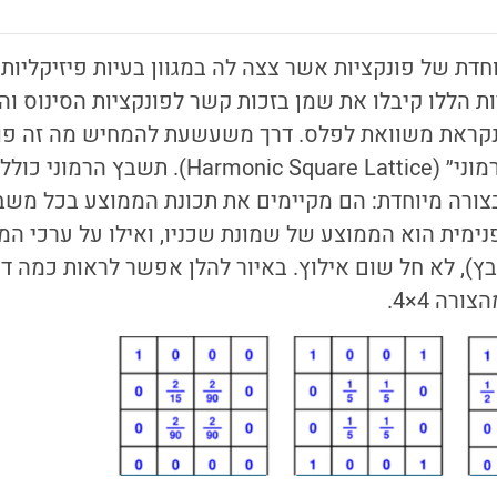
ת של פונקציות אשר צצה לה במגוון בעיות פיזיקליות 
ת הללו קיבלו את שמן בזכות קשר לפונקציות הסינוס והק
קראת משוואת לפלס. דרך משעשעת להמחיש מה זה פונ
באמצעות ״תשבץ הרמוני״ (armonic Square Lattice
ורה מיוחדת: הם מקיימים את תכונת הממוצע בכל משבצ
ימית הוא הממוצע של שמונת שכניו, ואילו על ערכי המ
, לא חל שום אילוץ. באיור להלן אפשר לראות כמה ד
רה 4×4.