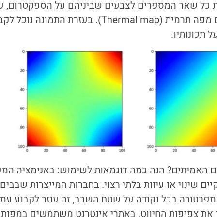
למפות את כל שאר המספרים לצבעים שביניהם על הספקטרום,
צבעונית שנקראת גם מפה תרמית (Thermal map). בעזרת
 תכונותיו.
יים האמיתים? הנה כמה דוגמאות לשימוש: באנימציה המ
יים שינוי או עיוות בלתי רצוי. בחברות המייצרות שבבים
מפרטורה בכל נקודה על שטח השבב, זה עוזר לקבוע עמי
ן את צפיפות החיווט. באתרי אינטרנט משתמשים במפות 