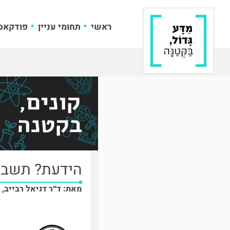
ראשי
תחומי עניין
פודקאס
הידעת? תשבץ 
מאת: ד״ר דניאל רבייב, 