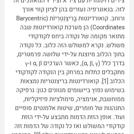
צירים דו-ממדית עם ציר X וציר Y המאונכים זה
לזה. בגאוגרפיה נעזרים בהן לציון קווי אורך
ורוחב. קואורדינטות בָּרִיצֶנְטְרִיוֹת (Barycentric
Coordinates) הן מערכת קואורדינטות שבה
מתואר מקומה של נקודה ביחס לקודקודי
משולש. נקרא למשולש הזה כלוב. כל נקודה
בתוך הכלוב מיוצגת על-ידי שלושה פרמטרים,
בדרך כלל (α, β, γ), כאשר הערכים α, β ו-γ
מתקבלים כתלות במרחק בין הנקודה לקודקודי
הכלוב [1]. קואורדינטות בריצנטריות נמצאות
בשימוש נפוץ ביישומים מגוונים כגון: גרפיקה
ממוחשבת, אנימציה, סימולציות פיזיקליות,
התנהגות של חומרים, שיטות אלמנטים סופיים
ועוד. אופן הזזת הדמות מתבצע על-ידי הזזת
קודקודי המשולש ואז כל נקודה של הדמות זזה