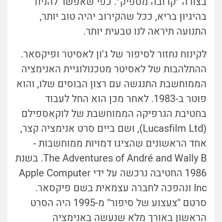
בצורה ״קרובה מספיק״. כפי שאפשר להניח
בהיגיון בריא, ככל שהקירוב יהיה טוב יותר,
התנועה תיראה לנו טבעית יותר.
לקינוח
נחזור לסיפור של ג'ון לאסיטר ופיקסאר.
ההתלהבות של לאסיטר מטכנולוגיית האנימציה
הממוחשבת התנגשה עם רצון הבוסים שלו, והוא
פוטר ב-1983. לאחר מכן הוא החל לעבוד
בחטיבת הגרפיקה הממוחשבת של לוקאספילם
(Lucasfilm Ltd), ושם ביים סרט אנימציה קצר,
אחד הראשונים שהציגו דמויות ממוחשבות -
The Adventures of André and Wally B. בשנת
1986 החטיבה נרכשה על ידי Apple Computer
Inc ונהפכה לחברה עצמאית בשם פיקסאר.
סרטם "צעצוע של סיפור" מ-1995 היה הסרט
הראשון באורך מלא שנעשה באנימציה