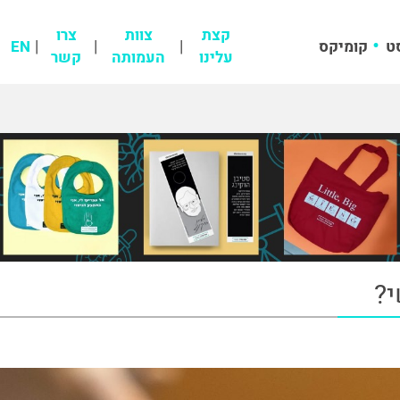
קצת
צוות
צרו
ט
קומיקס
EN
עלינו
העמותה
קשר
?