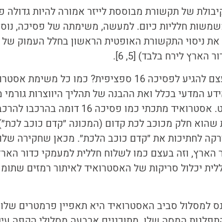
שמשות חלליות כיום. למעשה, משימתה של פסיכה, נוס
 את ניסוי התקשורת האופטית הראשון בחלל העמוק של 
דור הארץ לירח בלבד)
[5, 6].
אבל למה שנרצה בעצם להגיע לפסיכה 16 ספציפית? כמו כל מ
דע המדעי בכלל ואת ההבנה של תהליך היווצרות גורמי
הרכבם הפנימי בפרט. אסטרואיד מתכתי כמו פסיכה
ות שהוא חלק מכוכב לכת קדום (המכונה ״קדם כוכב לכת״
קה לחתיכות את ״קדם כוכב הלכת״. מכאן שחקירה שלו
 הארץ, וזה בעצם כמו לשלוח חללית למעמקי כדור האר
ית יכלול סריקות של האסטרואיד לאיתור רמזים שתומכ
 למסלול סביב האסטרואיד היא תאפיין פרמטרים שלו, כ
תפלגות ה
מסה
שלו.
מתוכננים ארבעה מסלולי הקפה עיק