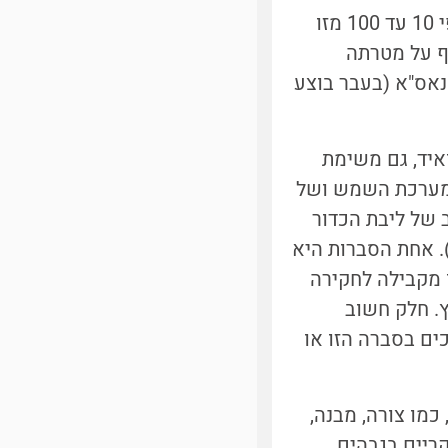
על פי החישובים, הקיבולת של תקשורת מבוססת לייזר אמורה להיות גדולה פי 10 עד 100 מזו
ף על מטרתה
נאס"א (בעבר בוצע
שימת אסטרואיד, גם משימת
 מערכת השמש ושל
 16 דומה בהרכבו להרכב של ליבת הכדור
). אחת הסברות היא
 מקבילה לחקירה
ץ. חלק חשוב
ים בסברה הזו או
מו צורה, מבנה,
ריים בגבהים