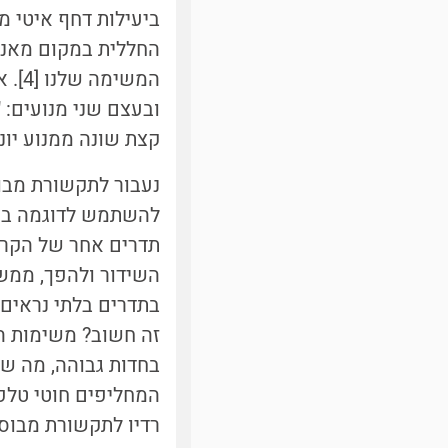
ביעילות דחף איטי 
החללית במקום מאנרג
המשימה שלנו [4].
א
קצת שונה ממנוע יונ
נעבור לתקשורת מבו
להשתמש לדוגמה בת
תדרים אחר של הקרי
השידור ולהפך, ממש 
בתדרים בלתי נראים 
זה חשוב?
משימות הח
בחדות גבוהה, מה ש
המחליפים חוטי טלפו
רדיו לתקשורת מבוסס