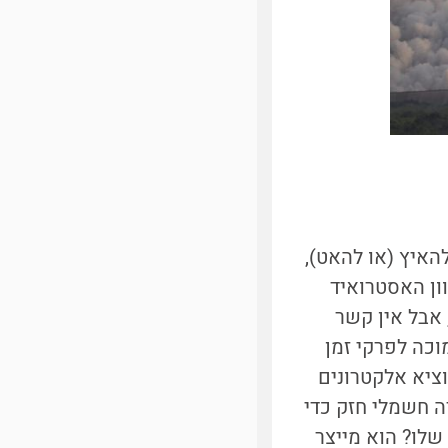
האיץ (או להאט),
ון האסטרואיד
על כך בהרחבה [3]). החללית מונעת בעזרת מנוע יונים (Ion thruster), אבל אין קשר
וכה לפרקי זמן
מוציא אלקטרונים
 חשמלי חזק כדי
שלו? הוא מייצר