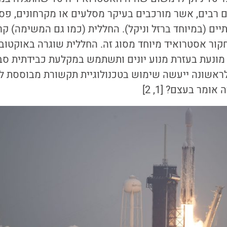
יים (במיוחד ברזל וניקל). החללית (כמו גם המשימה) קר
ט 2029. היא מונעת בעזרת מנוע יונים ותשתמש במקלעת כבידתית 
 לראשונה ייעשה שימוש בטכנולוגיית תקשורת מבוססת לי
ומר בעצם? [1, 2]