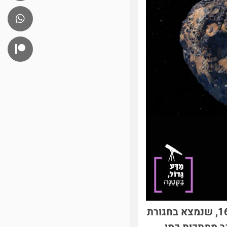
חללית של נאס"א יצאה למשימה לחקור את האסטרואיד המעניין פסיכה 16, שנמצא בחגורת