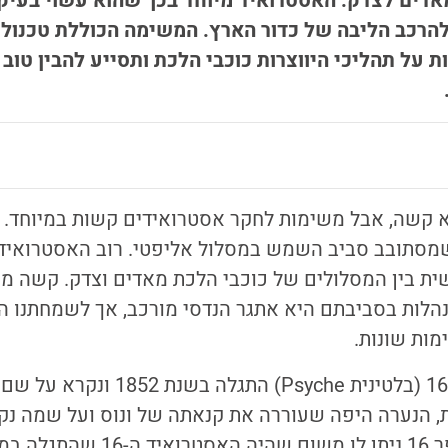
אדים לצדק. האסטרואיד מיוחד בכך שהוא עשוי בעיק
 להרכב הליבה של כדור הארץ. המשימה הכוללת טכנולו
 על תהליכי היווצרות כוכבי הלכת ותסייע להבין טוב 
 קשה, אבל משימות לחקר אסטרואידים קשות במיוחד.
שמסתובב סביב השמש במסלול אליפטי. רוב האסטרואיד
ת בין המסלולים של כוכבי הלכת מאדים וצדק.
קשה מא
הלות בסביבתם היא אתגר הנדסי מורכב, אך לשמחתנו 
ות שונות.
האסטרואיד פסיכה 16 (בלטינית Psyche) התגלה בשנת
ת, הנערה היפה שעוררה את קנאתה של ונוס ועל שמה נק
הפסיכולוגיה. המספר 16 ניתן לו משום 