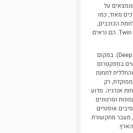
נמצאים על
ים מאוד, כמו
חמת הכוכבים,
ובעצם שני מנועים: "TIE fighter" כש-TIE זה ראשי תיבות של Twin Ionic Engines. הם נראים
)
. במקום
ים בספקטרום
מהחללית לתחנת
ממוקדת, רק
ות אנרגיה.
מדוע
ונות וסרטונים
יבים אופטיים
ל, מעבר מתקשורת
הארץ.