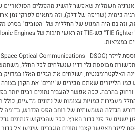
מאנרגיה חשמלית שאפשר להשיג מהפנלים הסולאריים ש
יה כימית (שריפה של דלק), וזה מתאים לפרקי זמן ארוכ
ה, וזה גם היה המנוע של החללית של "הטובים" בסרט מל
ים במציאות.
ססת לייזר
(Deep Space Optical Communications -
DSOC
קשורת מבוססת גלי רדיו שנשלחים לכל החלל, משתמש
נה האלקטרומגנטית, ושולחים את הגלים האלו במדויק 
כמו הלייזרים שאתם מכירים ש"יורים" את הקרן בצורה 
ורחוק בהרבה. ככה אפשר להעביר נתונים רבים יותר בפח
לל מעבירות כמויות עצומות של נתונים מדעיים, כולל תמ
דורש הגדלה משמעותית של רוחב הפס הנדרש, בדומה לס
ן ישנים על פני כדור הארץ. ככל שהביקוש לנתונים גד
ת לייזר תאפשר קצבי נתונים מוגברים שיגיעו אל כדור 