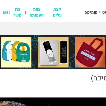
קצת
צוות
צרו
ט
קומיקס
EN
עלינו
העמותה
קשר
יכה)