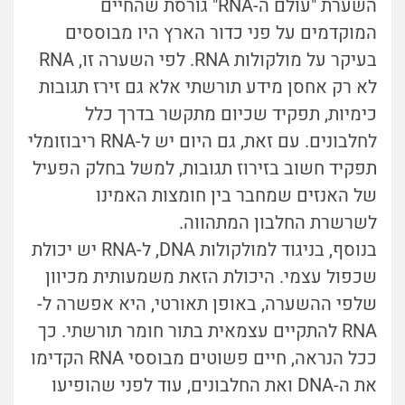
השערת "עולם ה-RNA" גורסת שהחיים
המוקדמים על פני כדור הארץ היו מבוססים
בעיקר על מולקולות RNA. לפי השערה זו, RNA
לא רק אחסן מידע תורשתי אלא גם זירז תגובות
כימיות, תפקיד שכיום מתקשר בדרך כלל
לחלבונים. עם זאת, גם היום יש ל-RNA ריבוזומלי
תפקיד חשוב בזירוז תגובות, למשל בחלק הפעיל
של האנזים שמחבר בין חומצות האמינו
לשרשרת החלבון המתהווה.
בנוסף, בניגוד למולקולות DNA, ל-RNA יש יכולת
שכפול עצמי. היכולת הזאת משמעותית מכיוון
שלפי ההשערה, באופן תאורטי, היא אפשרה ל-
RNA להתקיים עצמאית בתור חומר תורשתי. כך
ככל הנראה, חיים פשוטים מבוססי RNA הקדימו
את ה-DNA ואת החלבונים, עוד לפני שהופיעו