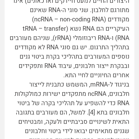
היצורים החיים למעט חיידקים וארכאונים) אינו
מתורגם לחלבון. שני סוגי ה-RNA שאינם
מקודדים (ncRNA – non-coding RNA)
העיקריים הם RNA נשא (tRNA – transfer
RNA) ו-RNA ריבוזומלי (rRNA), שניהם מעורבים
בתהליך התרגום. יש גם סוגי RNA לא מקודדים
נוספים המעורבים בתהליכי בקרת ביטוי גנים
ובבקרת ייצור חלבונים, עיבוד RNA ותפקידים
אחרים החיוניים לחיי התא.
בניגוד ל-mRNA, המשמש כתבנית לייצור
חלבונים, ncRNA מתפקדים ישירות כמולקולות
RNA כדי להשפיע על תהליכי בקרה של ביטוי
חלבונים בתא [4]. למשל, הם מעורבים בתגובה
התאית לשינויים סביבתיים ולעקה, ומבטיחים
שגנים מתאימים יבואו לידי ביטוי וחלבונים