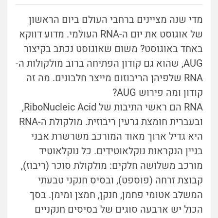
מדי שנה מציינים ברחבי העולם ביום הראשון
של אוגוסט את יום ה-RNA העולמי. מדוע דווקא
באחד באוגוסט? משום שאוגוסט נכתב בקיצור
AUG, שהוא גם קודון הפתיחה ברוב מולקולות ה-
RNA שלפיהן הריבוזום מייצר חלבונים. מה זה
קודון ומה פירוש AUG?
RNA הם ראשי התיבות של RiboNucleic Acid,
ובעברית חומצת גרעין ריבוזית. מולקולת ה-RNA
היא גדיל ארוך מאוד המורכב משרשרת אבני
בניין הנקראות נוקלאוטידים. כל נוקלאוטיד
מורכב משלושה חלקים: מולקולת סוכר (ריבוז),
קבוצת זרחה (פוספט), ובסיס חנקני טבעתי
המשלב אטומי פחמן, חנקן, חמצן ומימן. בסך
הכול יש ארבעה סוגים של בסיסים חנקניים