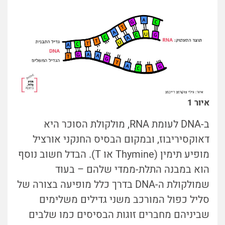
איור 1
ב-DNA לעומת RNA, מולקולת הסוכר היא
דאוקסיריבוז, ובמקום הבסיס החנקני אורציל
מופיע תימין (Thymine או T). הבדל חשוב נוסף
הוא במבנה התלת-ממדי שלהם – בעוד
שמולקולת ה-DNA בדרך כלל מופיעה בצורה של
סליל כפול המורכב משני גדילים משלימים
שביניהם מחברים זוגות הבסיסים כמו שלבים