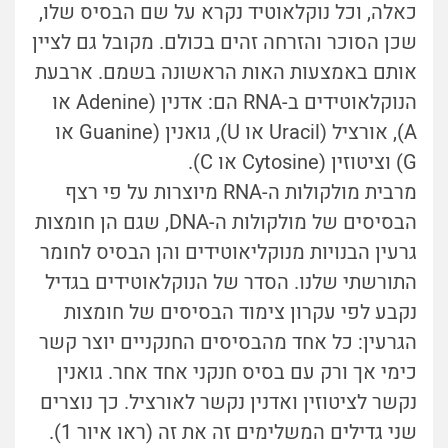
כאלה, וכל נוקלאוטיד נקרא על שם הבסיס שלו,
שכן הסוכר והזרחה זהים בכולם. מקובל גם לציין
אותם באמצעות האות הראשונה בשמם. ארבעת
הנוקלאוטידים ב-RNA הם: אדנין (Adenine או
A), אורציל (Uracil או U), גואנין (Guanine או
G) וציטוזין (Cytosine או C).
מרבית מולקולות ה-RNA מיוצרות על פי רצף
הבסיסים של מולקולות ה-DNA, שגם הן חומצות
גרעין הבנויות מנוקליאוטידים והן הבסיס לחומר
התורשתי שלנו. הסדר של הנוקלאוטידים בגדיל
נקבע לפי עקרון צימוד הבסיסים של חומצות
הגרעין: כל אחד מהבסיסים החנקניים יוצר קשר
כימי אך ורק עם בסיס חנקני אחד אחר. גואנין
נקשר לציטוזין ואדנין נקשר לאורציל. כך נוצרים
שני גדילים המשלימים זה את זה (ראו איור 1).