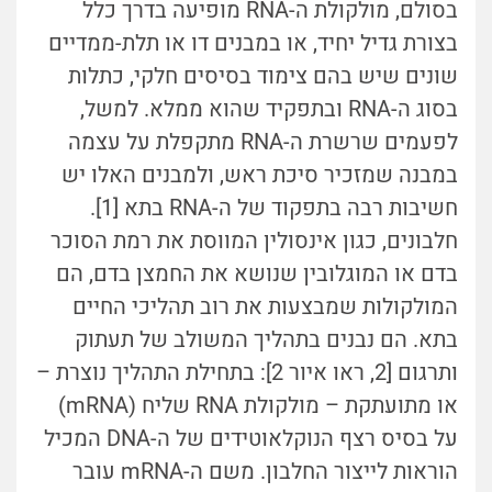
בסולם, מולקולת ה-RNA מופיעה בדרך כלל
בצורת גדיל יחיד, או במבנים דו או תלת-ממדיים
שונים שיש בהם צימוד בסיסים חלקי, כתלות
בסוג ה-RNA ובתפקיד שהוא ממלא. למשל,
לפעמים שרשרת ה-RNA מתקפלת על עצמה
במבנה שמזכיר סיכת ראש, ולמבנים האלו יש
חשיבות רבה בתפקוד של ה-RNA בתא [1].
חלבונים, כגון אינסולין המווסת את רמת הסוכר
בדם או המוגלובין שנושא את החמצן בדם, הם
המולקולות שמבצעות את רוב תהליכי החיים
בתא. הם נבנים בתהליך המשולב של תעתוק
ותרגום [2, ראו איור 2]: בתחילת התהליך נוצרת –
או מתועתקת – מולקולת RNA שליח (mRNA)
על בסיס רצף הנוקלאוטידים של ה-DNA המכיל
הוראות לייצור החלבון. משם ה-mRNA עובר