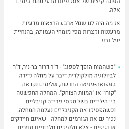
הפוגה קיצית של אסקפיזם מדעי טהור בימים
אלה.
אז מה היה לנו שם? ארבע הרצאות מדעיות
מרעננות וקצרות מפי מומחי העמותה, בהנחיית
יעל גבע.
"כשהמוח הופך לספוג" - ד"ר דרור בר-ניר, ד"ר
לביולוגיה מולקולרית
דיבר על מחלה נדירה
בפפואה-גיניאה החדשה, שלימים נקראה
"קורו" או "המוות הצוחק". המחלה התפשטה
בין הילידים בשל טקסי פרידה קניבליים
וכשהפסיקו את הקניבליזם נעלמה המחלה.
נכיר גם את הגורמים למחלה - שאינם חיידקים
או נגיפים - אלא חלקיקים חלבוניים מוזרים