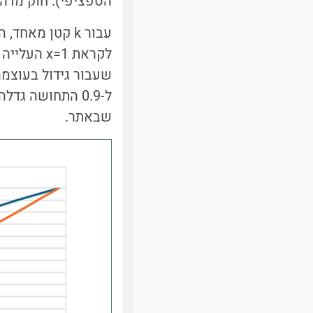
הספציפי). חוק מדהים ב
עבור k קטן מא
שבאתר.