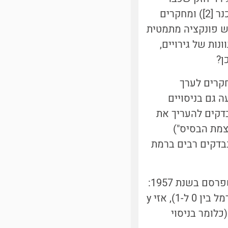
קיים, כמעט שאינה מורגשת. מחקרים קודמים חקרו את התופעה (חוק ובר-פכנר [2]) ומחקרים
פש פונקציה מתמטית
ות של גירויים,
ן?
קרים לערך
ילה שסייעה גם בניסויים
דקים להעריך את
צמת הבסיס")
נבדקים רבים ברמת
גילויים דומים חזרו על עצמם בניסויים אחרים, וסטיבנס הגדיר חוק אמפירי שפרסם בשנת 1957:
אם עוצמת הגירוי היא x (נניח בין 0 ל-1) והתחושה שלנו היא y (נניח ערך מנורמל בין 0 ל-1), אזי y
י בסיטואציה (כלומר בניסוי