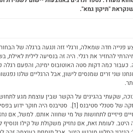
א מעורר. נספר ונדגים באמצעות יישום לשמירת תמו
קראת "תיקון גמא".
ע פנייה חדה שמאלה, ורגלי זזה ונגעה ברגלה של הבחור
יהרתי להחזיר את רגלי. היה זה בנסיעה לילית לאילת, ב
 כעבור כמה דקות סטה האוטובוס ימינה, והפעם רגלה פ
חנו שני זרים שמנסים לישון, אבל הרגליים שלנו נפגשות
תר.
וכה, שקעתי בהגיגים על הקשר שבין עוצמת מגע לתחוש
ונזכרתי במשפט החזקה של סטנלי סטיבנס [1]. סטיבנס היה ח
ויים פיזיים לתחושות של מי שחווה אותם. למשל, אם נח
 הגירוי החלש מורגש היטב, אבל תוספת בעוצמה זהה לג