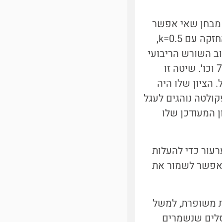
 מבחן שאי אפשר
לעמוד בו. רוב הסטודנטים נכשלו, והמרצה טובת הלב השתמשה בפונקציית החזקה עם k=0.5,
וב השורש הריבועי
של הציון במבחן והכפלתו ב-10. כך מי שקיבל 36 יקבל 60, ציון 49 יטפס ל-70 וכו'. שיטה זו
 הציון שלו היה
83, ואחרי פקטור השורש הציון הסופי שלו עמד על 91.1. בפקולטה נוהגים לעגל
 הציון הסופי שלו היה 91. יוסי קיבל רק 82, והציון המעודכן שלו
רעור כדי להעלות
ורש מאפשר לשמור את
ת משופרת, למשל
פיקסלים שנשמרים