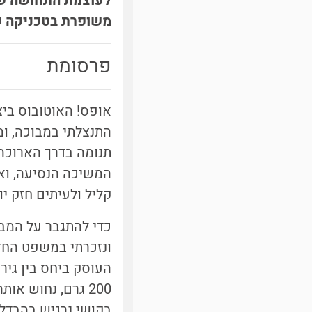
לעוצמת התחושה שהו
משופרת בטכניקה שנ
פרסומת
אופס! האוטובוס ביצ
התנצלתי במבוכה, ומ
תנומה בדרך הארוכה.
המשיכה הנסיעה, ואנ
קליל ולעיתים חזק יו
כדי להתגבר על המב
העוסק ביחס בין גיר
בקושי נרגיש בהבדל: