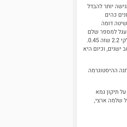
בנס גילה שהעין רגישה יותר להבדל
מור גוונים כהים
בשיטה דומה
ורש": נעלה כל ערך בהירות (בין 0 ל-1) בחזקת k, נכפיל ב-255 ונעגל למספר שלם
בין 0 ל-255 - אותו נשמור. במקום 0.5, הערך המקובל בתעשייה ל-k הוא 1 חלקי 2.2 שזה 0.45.
 ישנים, וכיום היא
שתנה ההיסטוגרמה
ל תיקון גמא
ל שלמה ארצי,