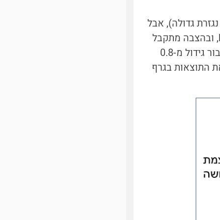
נגזרת גדולה), אבל
לקראת x=1 העלייה מתמתנת. בניסוי עוצמת הרעש, סטיבנס דיווח על k=0.67, ובהצבה מתקבל
שעבור גידול בעוצמה x מ-0.1 ל-0.2, התחושה y עולה ב-13%. לעומת זאת, עבור גידול מ-0.8
לראות את התוצאות בגרף