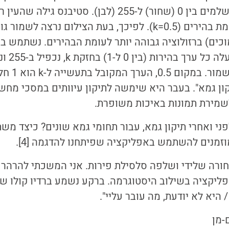
בקובץ הם מספרים שלמים בין 0 (שחור) ל-255 (לבן). סטי
בין צבעים כהים לעומת בהירים (k=0.5). לפיכך, בעת הצילום נרצה לש
נמוכים) ברזולוציה גבוהה יותר לעומת הבהירים. נשתמש 
ל"פקטור הש
ון גמא". בעבר היא שימשה לתיקון עיוותים במסכי מחשב
מירת תמונות באיכות משופרת.
פני ואחרי תיקון גמא, עבור תחומי גמא שונים? כיצד מ
זמנים להשתמש באפליקציה שפיתחנו להדגמה [4].
ורה שלידי ושלפה סלסילת פירות. אני המשכתי להרהר ע
אפליקציה בשילוב היסטוגרמה. ברקע נשמע ברדיו קולו ש
 היא לא יודעת, מה עובר עליי".
-מן