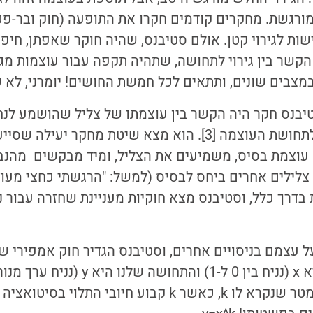
שות לגירוי קטן. אולם סטיבנס, שהיה חוקר שאפתן, חי
ר בין גירוי לתחושה, שתהיה תקפה עבור עוצמות מגוונ
מצבים שונים, ותתאים לכל חמשת החושים! יומרני, לא כ
בנס חקר היה הקשר בין עוצמתו של צליל שהושמע לנח
המספרי שהם נתנו לתחושת העוצמה [3]. הוא מצא שיטת מחקר יע
 עוצמת בסיס, משמיעים את הצליל, ומיד מבקשים מהנב
לילים אחרים ביחס לבסיס (למשל: "הרגשתי כחצי מעו
 בדרך כלל, וסטיבנס מצא חוקיות מעניינת שחזרה עבור 
שווה ל-x בחזקת פרמטר שנקרא לו k, כאשר k קבוע חיובי התלו