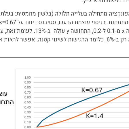
פשטותו! y=x^k.
חד, הפונקציה מתחילה בעלייה תלולה (בלשון מתמטית: בעלת 
ל-0.9 התחושה גדלה רק ב-6%, כלומר הרגישות לשינוי קטנה. אפשר 