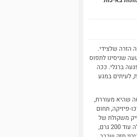
נות באיכות
ה הזרה שלצידי.
שעה שניסינו לתפוס
געה ברגלי. ככה
, לעיתים במגע
ה שהיא מעוררת,
וקר ידוע בפסיכו-פיזיקה, תחום
זיק משקולת של
200 גרם, נחוש אותה היטב. לעומת זאת, אם נחזיק משקולת של קילו ונוסיף לה עוד 200 גרם,
ירוי חזק שכבר