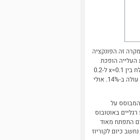
 שלל ניסויים שבהם k<1, אבל גם ניסויים שבהם נמצא k>1. במקרה זה הפונקציה
מתנהגת באופן שונה: בהתחלה שיפוע העלייה קטן, אולם כשמתקרבים ל-1=x העלייה הופכת
תלולה. דוגמה לניסוי כזה היא הרגשת מליחות שבה k=1.4. בהגדלת ריכוז המלח בין x=0.1 ל-0.2
תחושת המליחות y עולה ב-7%. לעומת זאת, עבור גידול מ-0.8 ל-0.9 התחושה עולה ב-14%. אולי
 המבוסס על
רגליים באוטובוס
ים התפתח מאוד
חשב כיום לקוריוז