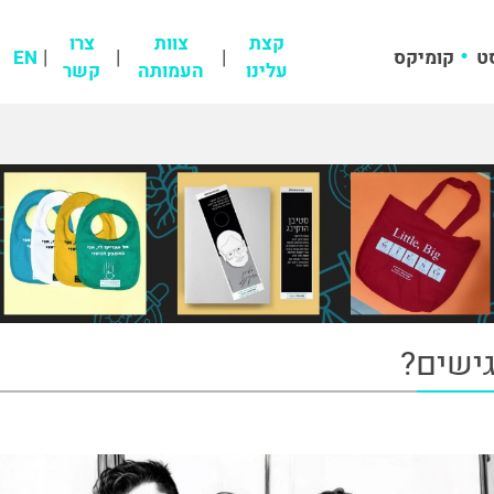
קצת
צוות
צרו
ט
קומיקס
EN
עלינו
העמותה
קשר
ישים?