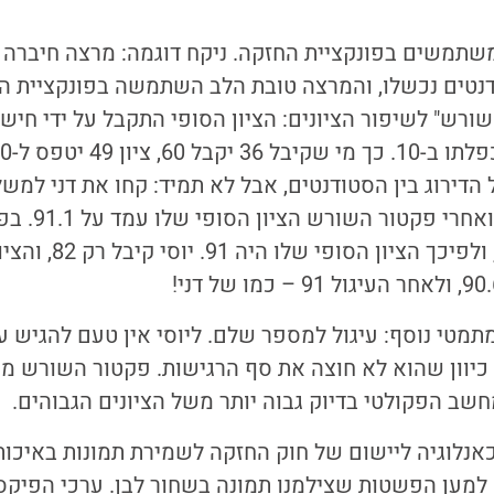
שתמשים בפונקציית החזקה. ניקח דוגמה: מרצה חיברה
ורש" לשיפור הציונים: הציון הסופי התקבל על ידי חיש
הדירוג בין הסטודנטים, אבל לא תמיד: קחו את דני למשל.
הגבוה בכיתה – 
ציונים למספר שלם, ולפיכך
תמטי נוסף: עיגול למספר שלם. ליוסי אין טעם להגיש ע
את הציון מ-82 ל-83 כיוון שהוא לא חוצה את סף הרגישות. פקטור הש
חשב הפקולטי בדיוק גבוה יותר משל הציונים הגבוהים.
אנלוגיה ליישום של חוק החזקה לשמירת תמונות באיכו
 JPEG. נניח למען הפשטות שצילמנו תמונה בשחור לבן. ערכי ה