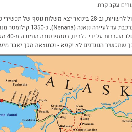
ורים עקב קרח.
וולש שלח מברק בהול לרשויות, וב-28 בינואר יצא משלוח נוסף של ת
החולים באנקורייג' ברכבת עד לעיירה ננאנה
המשלוח במזחל
ך שתכשיר הנוגדנים לא יקפא - וכתוצאה מכך יאבד מיעי