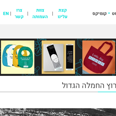
קצת
צוות
צרו
ט
קומיקס
EN
עלינו
העמותה
קשר
וץ החמלה הגדול