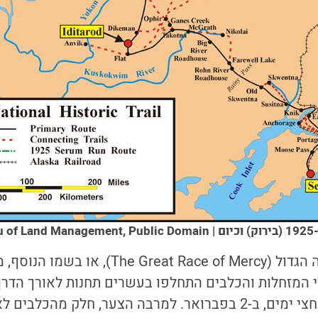
U.S
S). מובילי המזחלות והכלבים התחלפו בעשרים תחנות לאורך הד
לנום לאחר חמישה וחצי ימים, ב-2 בפברואר. למרבה הצער, חלק 