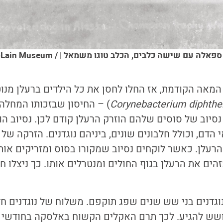
מוביל המזחלת לאונרד ספאלה עם שישה כלבים, הכלב טוגו
שנות ה-30 של המאה הקודמת, אז החלו לחסן את כל הילדים ברעלן 
diphthe
Corynebacterium
)
– החיסון שבזכותו המחלה 
נסיוב של סוסים שלהם הוזרק הרעלן קודם לכן. נסיוב הו
הדם, וכולל חלבונים שונים, ביניהם נוגדנים. הזרקה של
ד הרעלן. כאשר לוקחים נסיוב שמקורו בסוס ומזריקים אותו
זהים את הרעלן בגוף החולים ומנטרלים אותו. כך ניצלו ח
נוגדנים בני שש שנים שפג תוקפם. משלוח של נוגדנים 
ושש להגיע. לכך תרם האקלים הקשוח באלסקה בחודשי ה