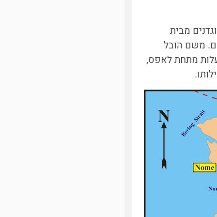
כשירי נוגדנים מבית
 (Nenana), כ-1350 קילומטר מנום. משם הובל
ות שלג הנגררות על ידי כלבים, בטמפרטורה הנמוכה מ-40 מעלות מתחת לאפס,
לותו.