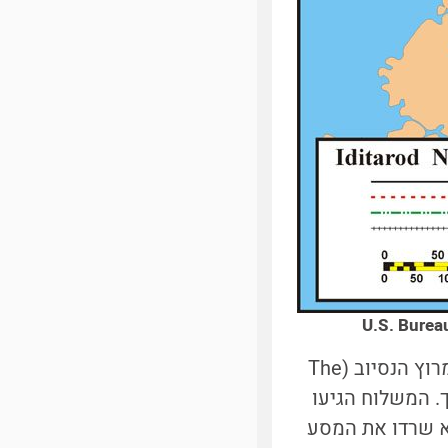
כך החל מרוץ החמלה הגדול (The Great Race of Mercy), או בשמו הנוסף, מרוץ הנסיוב (The
רך. המשלוח הגיעו
מהכלבים לא שרדו את המסע