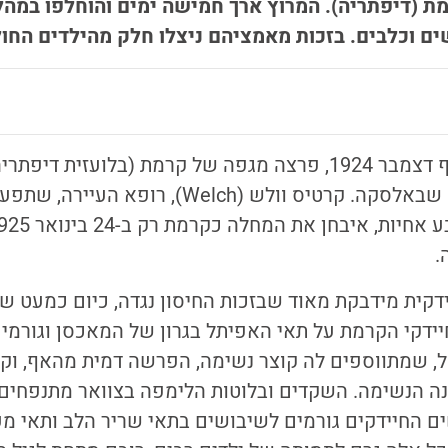
 (דיפתריה). המרוץ ארך חמישה ימים והוחלפו במהל
ם וכלבים. בזכות מאמציהם ניצלו חלק מהילדים החול
בעיירה נוֹם (Nome) שבאלסקה. קרטיס וולש (Welch)
.
קית מידבקת מאוד שבזכות החיסון נגדה, כיום כמעט ש
דקי הקרמת על תאי האפיתל בגרון של המאכסן וגורמים
ול, שמתווספים לה קוצר נשימה, הפרשה דמית מהאף, וקר
ה הנשימה. השקדים ובלוטות הלימפה בצוואר מתנפחים.
ם החיידקים גורמים לשיבושים בתאי שריר הלב ותאי מ