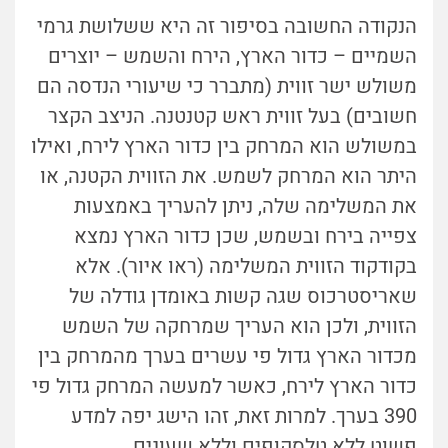
הנקודה החשובה בסיפור זה היא ששלושת גרמי
השמיים – כדור הארץ, הירח והשמש – יוצרים
משולש ישר זווית (מתברר כי שיעורי הנדסה הם
חשובים) בעל זווית ראש קטנטנה. הניצב הקצר
במשולש הוא המרחק בין כדור הארץ לירח, ואילו
היתר הוא המרחק לשמש. את הזווית הקטנה, או
את המשלימה שלה, ניתן להעריך באמצעות
צפייה בירח ובשמש, שכן כדור הארץ נמצא
בקודקוד הזווית המשלימה (ראו איור). אלא
שאריסטרכוס שגה קשות באומדן גודלה של
הזווית, ולכן הוא העריך שמרחקה של השמש
מכדור הארץ גדול פי עשרים בערך מהמרחק בין
כדור הארץ לירח, כאשר למעשה המרחק גדול פי
390 בערך. למרות זאת, זהו הישג יפה למדע
פשוט ללא טלסקופים וללא שעונים.