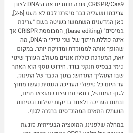
CRISPR/Cas9, שבה חותכים את ה
־
DNA לצורך
עריכתו ושעליה כבר סיפרנו לכם לא מעט [2-6],
כאן המדענים השתמשו בשיטה בשם "עריכת
בסיסים" (base editing), המבוססת CRISPR אך
אינה כוללת חיתוך של שני גדילי ה
־
DNA, מה
שהופך אותה לממוקדת ומדויקת יותר. במקום
זאת, המערכת כוללת אנזים משולב העורך שינוי
כימי בבסיס חנקני בודד. חידוש נוסף הוא האתר
שבו התהליך התרחש: בתוך הכבד של התינוק.
עד היום כל טיפולי העריכה הגנטית נעשו מחוץ
לגוף המטופל, בתאי מח עצם שהוצאו ממנו,
ובתום העריכה ולאחר בדיקות יעילות ובטיחות
הושתלו התאים המהונדסים בחזרה לגוף.
במחלה שלפנינו, המוטציה הבעייתית פוגעת