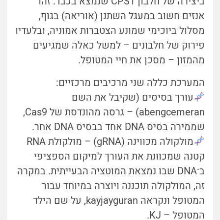
ביצירה של חלבון CPS1 שנמצא בכבד. זהו
אנזים חשוב במעגל השתנן (אוריאה) בגוף,
מסלול ביוכימי שמונע הצטברות אמוניה, ובלעדיו
פירוק של חלבונים – למשל כאלה שמגיעים
מהמזון – מסכן את חיי המטופל.
המערכת כללה שני מרכיבים מרכזיים:
עורך בסיסים (שקיבל את השם
abengcemeran) – גרסה מהונדסת של Cas9,
שממירה בסיס DNA אחד בבסיס DNA אחר.
מולקולה מכווינה (gRNA) – מולקולת RNA
קטנה שמכוונת את העורך למיקום הספציפי
ב
־
DNA שבו נמצאת המוטציה הבעייתית. במקרה
זה, המולקולה תוכננה ויוצרה במיוחד עבור
המטופל ונקראה kayjayguran
, על שם הילד
המטופל – KJ.