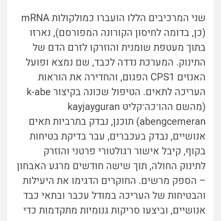
שני המרכיבים הללו הועברו כמולקולות mRNA
(כן, בדומה לחיסון הקורונה המפורסם), נארזו
בתוך מעטפת שומנית והוזרקו לזרם הדם של
התינוק. המערכת נדדה לכבד, שם נמצא ופועל
האנזים CPS1 הפגום, והחדירה את הוראות
העריכה לתאים. הטיפול שכונה בקיצור k-abe
(מהשם ההו
־
כה
־
קליט kayjayguran
abengcemeran) תוכנן, נבדק בתרביות תאים
אנושיים, נבדק בעכברים, עבר בדיקת בטיחות
בקוף, קיבל אישור רגולטורי פרטני והוזרק
לתינוק החולה, תוך שישה חודשים מרגע האבחון
– הספק מרשים. החוקרים הדגימו את היעילות
והבטיחות של העריכה במודל עכבר ובתאי כבד
אנושיים, וביצעו סריקות גנומיות מתקדמות כדי