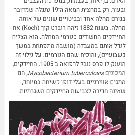
האדם: ברֵיאוֹת, בעצמות, במערכת העצבים
ובעור. רק במחצית המאה ה־19 נתגלה שמדובר
בגורם מחלה אחד ובביטויים שונים של אותה
מחלה. בשנת 1882 זיהה רוברט קוך (Koch) את
החיידקים החשודים כגורמי המחלה. הוא הצליח
לגדל אותם במעבדה (מושבה מתפתחת במשך
כשבועיים), והוכיח שהם הגורמים. על גילוי זה
הוענק לו פרס נובל לרפואה ב־1905. החיידקים,
המכונים
Mycobacterium tuberculosis,
הם
מתגים אווירניים בעלי דופן קשיחה במיוחד,
שאינה חדירה לצביעות החיידקים השגרתיות.