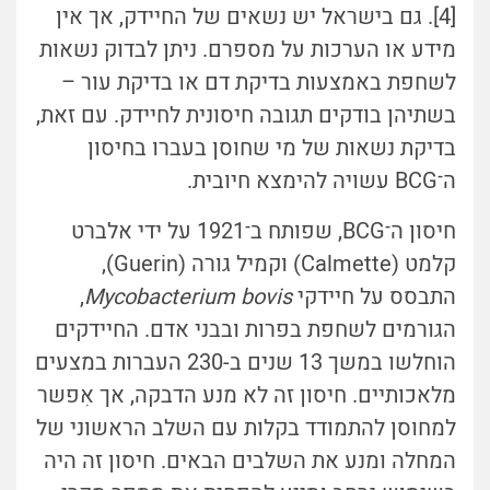
[4]. גם בישראל יש נשאים של החיידק, אך אין
מידע או הערכות על מספרם. ניתן לבדוק נשאות
לשחפת באמצעות בדיקת דם או בדיקת עור –
בשתיהן בודקים תגובה חיסונית לחיידק. עם זאת,
בדיקת נשאות של מי שחוסן בעברו בחיסון
ה־BCG עשויה להימצא חיובית.
חיסון ה־BCG, שפותח ב־1921 על ידי אלברט
קלמט (Calmette) וקמיל גורה (Guerin),
התבסס על חיידקי
Mycobacterium bovis
,
הגורמים לשחפת בפרות ובבני אדם. החיידקים
הוחלשו במשך 13 שנים ב-230 העברות במצעים
מלאכותיים. חיסון זה לא מנע הדבקה, אך אִפשר
למחוסן להתמודד בקלות עם השלב הראשוני של
המחלה ומנע את השלבים הבאים. חיסון זה היה