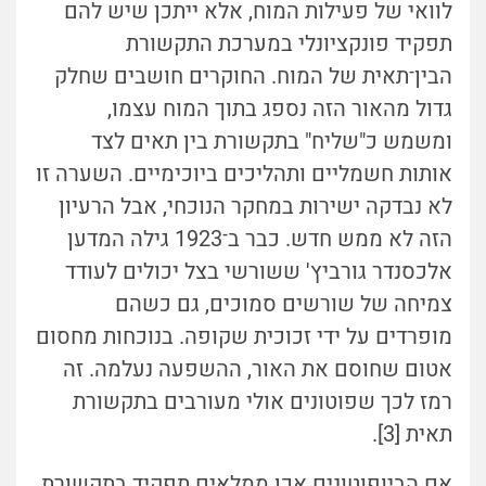
לוואי של פעילות המוח, אלא ייתכן שיש להם
תפקיד פונקציונלי במערכת התקשורת
הבין
־
תאית של המוח. החוקרים חושבים שחלק
גדול מהאור הזה נספג בתוך המוח עצמו,
ומשמש כ"שליח" בתקשורת בין תאים לצד
אותות חשמליים ותהליכים ביוכימיים. השערה זו
לא נבדקה ישירות במחקר הנוכחי, אבל הרעיון
הזה לא ממש חדש. כבר ב
־
1923 גילה המדען
אלכסנדר גורביץ' ששורשי בצל יכולים לעודד
צמיחה של שורשים סמוכים, גם כשהם
מופרדים על ידי זכוכית שקופה. בנוכחות מחסום
אטום שחוסם את האור, ההשפעה נעלמה. זה
רמז לכך שפוטונים אולי מעורבים בתקשורת
תאית [3].
אם הביופוטונים אכן ממלאים תפקיד בתקשורת