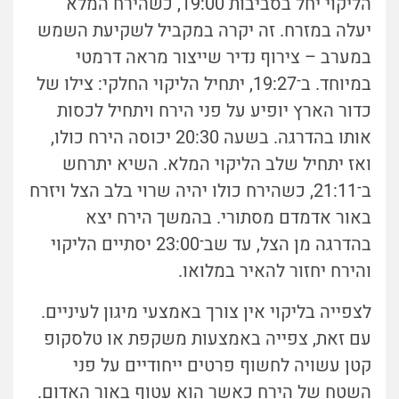
הליקוי יחל בסביבות 19:00, כשהירח המלא
יעלה במזרח. זה יקרה במקביל לשקיעת השמש
במערב – צירוף נדיר שייצור מראה דרמטי
במיוחד. ב־19:27, יתחיל הליקוי החלקי: צילו של
כדור הארץ יופיע על פני הירח ויתחיל לכסות
אותו בהדרגה. בשעה 20:30 יכוסה הירח כולו,
ואז יתחיל שלב הליקוי המלא. השיא יתרחש
ב
־
21:11, כשהירח כולו יהיה שרוי בלב הצל ויזרח
באור אדמדם מסתורי. בהמשך הירח יצא
בהדרגה מן הצל, עד שב־23:00 יסתיים הליקוי
והירח יחזור להאיר במלואו.
לצפייה בליקוי אין צורך באמצעי מיגון לעיניים.
עם זאת, צפייה באמצעות משקפת או טלסקופ
קטן עשויה לחשוף פרטים ייחודיים על פני
השטח של הירח כאשר הוא עטוף באור האדום.