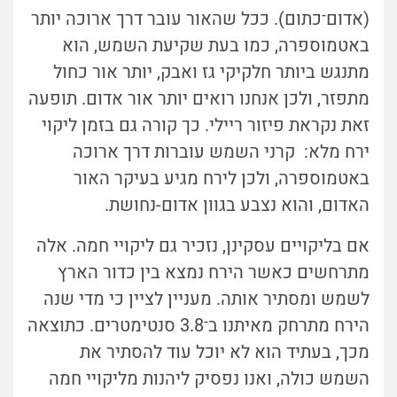
(אדום־כתום). ככל שהאור עובר דרך ארוכה יותר
באטמוספרה, כמו בעת שקיעת השמש, הוא
מתנגש ביותר חלקיקי גז ואבק, יותר אור כחול
מתפזר, ולכן אנחנו רואים יותר אור אדום. תופעה
זאת נקראת פיזור ריילי. כך קורה גם בזמן ליקוי
ירח מלא: קרני השמש עוברות דרך ארוכה
באטמוספרה, ולכן לירח מגיע בעיקר האור
האדום, והוא נצבע בגוון אדום-נחושת.
אם בליקויים עסקינן, נזכיר גם ליקויי חמה. אלה
מתרחשים כאשר הירח נמצא בין כדור הארץ
לשמש ומסתיר אותה. מעניין לציין כי מדי שנה
הירח מתרחק מאיתנו ב־3.8 סנטימטרים. כתוצאה
מכך, בעתיד הוא לא יוכל עוד להסתיר את
השמש כולה, ואנו נפסיק ליהנות מליקויי חמה