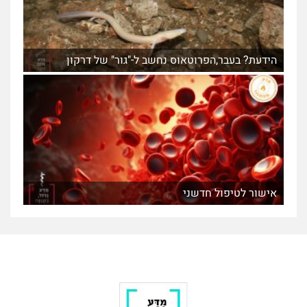
הידעת? בעבר,הפרוטאוס נחשב ל-"גור" של דרקון
אישור לטיפול חדשני