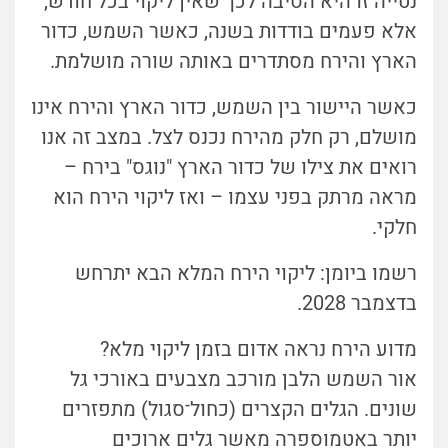
נטייה זו היא הסיבה לכך שאין ליקוי בכל חודש,
אלא פעמים בודדות בשנה, כאשר השמש, כדור
הארץ והירח מסתדרים באותה שורה מושלמת.
כאשר היישור בין השמש, כדור הארץ והירח אינו
מושלם, רק חלק מהירח נכנס לצל. במצב זה אנו
רואים את צילו של כדור הארץ "נוגס" בירח –
מראה מרתק בפני עצמו – ואז ליקוי הירח הוא
חלקי.
רשמו ביומן: ליקוי הירח המלא הבא יתרחש
בדצמבר 2028.
מדוע הירח נראה אדום בזמן ליקוי מלא?
אור השמש הלבן מורכב מצבעים באורכי גל
שונים. הגלים הקצרים (כחול־סגול) מתפזרים
יותר באטמוספרה מאשר גלים ארוכים