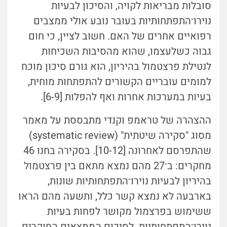
סובלות מבריאות לקויה, והסיכון לבעיות
נוירו־התפתחותיות בעובר נובע אולי ממצבים
רפואיים אחרים של האם. חשוב לציין, כי חום
גבוה כשלעצמו, שהוא מהסיבות השכיחות
לנטילת פרצטמול בהיריון, הוא גורם סיכון מוכח
למומים עובריים הקשורים להתפתחות מוחית,
בעיות במערכות אחרות ואף להפלות [6-9].
ההצהרה של טראמפ וקנדי מתבססת על מאמר
מסוג "סקירה שיטתית" (systematic review)
שהתפרסם לאחרונה [10-12]. בסקירה בחנו 46
מחקרים: ב־27 מהם נמצא מתאם בין פרצטמול
בהיריון לבעיות נוירו־התפתחותיות שונות,
בארבעה לא נמצא קשר כלל, ותשעה מהם הראו
ששימוש בפרצמול מקושר לפחות בעיות
נוירו־התפתחותיות. לסיכום הממצאים החוקרים