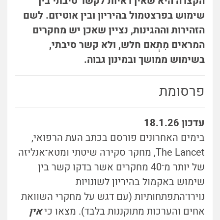
הקצרה היא שאין ראיות לקשר סיבתי בין
שימוש בפרצטמול בהיריון ובין אוטיזם. לשם
הזהירות וההגינות, נציין שאכן יש מחקרים
המראים מִתְאם חלש, ולא קשר סיבתי,
בשימוש ממושך ובמינון גבוה.
פרסומת
עדכון 18.1.26
בימים האחרונים פורסם בכתב העת הרפואי,
The Lancet, מחקר סקירה שיטתי ומטא־אנליזה
של יותר מ־40 מחקרים אשר בדקו קשר בין
שימוש באקמול בהיריון לשונויות
נוירו־התפתחותיות (עם דגש על מחקרי השוואת
אחים והערכות מתוקננות בלבד).
מצאו כי
אין