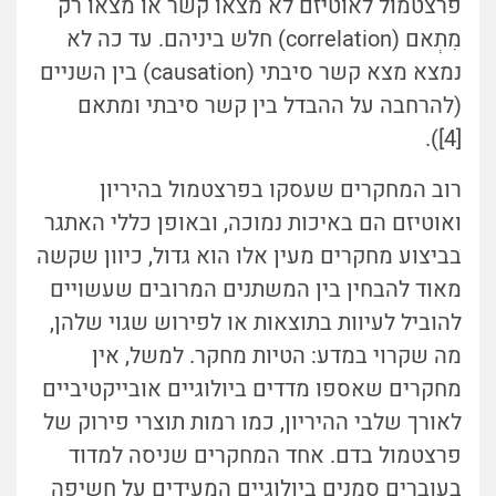
פרצטמול לאוטיזם לא מצאו קשר או מצאו רק
מִתְאם (correlation) חלש ביניהם. עד כה לא
נמצא מצא קשר סיבתי (causation) בין השניים
(להרחבה על ההבדל בין קשר סיבתי ומתאם
[4]).
רוב המחקרים שעסקו בפרצטמול בהיריון
ואוטיזם הם באיכות נמוכה, ובאופן כללי האתגר
בביצוע מחקרים מעין אלו הוא גדול, כיוון שקשה
מאוד להבחין בין המשתנים המרובים שעשויים
להוביל לעיוות בתוצאות או לפירוש שגוי שלהן,
מה שקרוי במדע: הטיות מחקר. למשל, אין
מחקרים שאספו מדדים ביולוגיים אובייקטיביים
לאורך שלבי ההיריון, כמו רמות תוצרי פירוק של
פרצטמול בדם. אחד המחקרים שניסה למדוד
בעוברים סמנים ביולוגיים המעידים על חשיפה