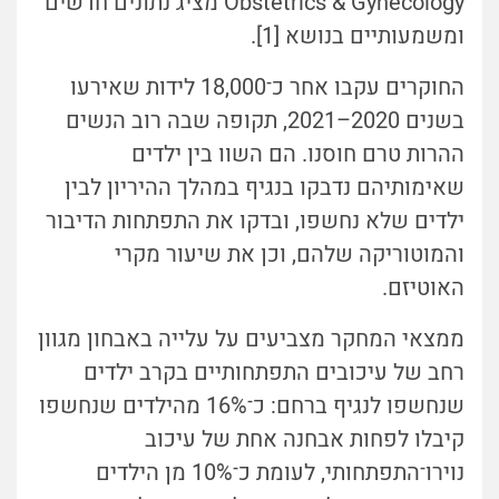
Obstetrics & Gynecology מציג נתונים חדשים
ומשמעותיים בנושא [1].
החוקרים עקבו אחר כ־18,000 לידות שאירעו
בשנים 2020–2021, תקופה שבה רוב הנשים
ההרות טרם חוסנו. הם השוו בין ילדים
שאימותיהם נדבקו בנגיף במהלך ההיריון לבין
ילדים שלא נחשפו, ובדקו את התפתחות הדיבור
והמוטוריקה שלהם, וכן את שיעור מקרי
האוטיזם.
ממצאי המחקר מצביעים על עלייה באבחון מגוון
רחב של עיכובים התפתחותיים בקרב ילדים
שנחשפו לנגיף ברחם: כ־16% מהילדים שנחשפו
קיבלו לפחות אבחנה אחת של עיכוב
נוירו־התפתחותי, לעומת כ־10% מן הילדים