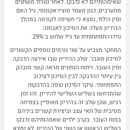
שאימהותיהם לא נדבקו. לאחר נטרול משתנים
מתערבים, כגון מעמד סוציו־אקונומי, גיל האם
ומין הילוד, נמצא כי חשיפה לקורונה במהלך
ההיריון מעלה את הסיכון לאבחנה
נוירו־התפתחותית עד גיל שלוש ב־29%.
המחקר מצביע על שני גורמים נוספים הקשורים
לסיכון מוגבר: שלב ההיריון שבו אירעה הדבקה
ומין העובר. ניתוח הנתונים מראה קשר מובהק
בין עיתוי ההדבקה לבין הסיכון לעיכוב
התפתחותי. עיקר הסיכון נצפה בהדבקות
שהתרחשו בשליש השלישי להיריון. זהו זמן
רגיש, שכן שלב זה בהיריון מאופיין בצמיחה
מסיבית של תאי עצב וביצירת קשרים ביניהם
במוח העובר. בקרב ילדים שאמהותיהם נדבקו
בשליש הראשון או השני של ההיריון, לא נמצא