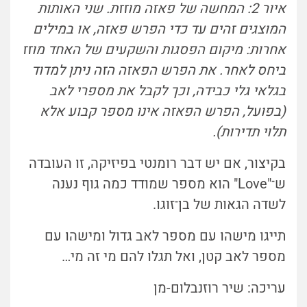
איור 2: המחשה של פאזה מוזזת. שני האותות
המוצגים זהים עד כדי הפרש פאזה, או במילים
אחרות: מיקום הפסגות והשקעים של האחד מוזז
ביחס לאחר. את הפרש הפאזה הזה ניתן למדוד
בגלאי גלי כבידה, וכך לקבל את מספרי לאב
(בפועל, הפרש הפאזה אינו מספר קבוע אלא
תלוי תדירות).
בקיצור, אם יש דבר רומנטי בפיזיקה, זו העובדה
ש־"Love" הוא מספר שמודד כמה גוף נענה
לשדה הגאות של בן־זוגו.
תייגו מישהו עם מספר לאב גדול ומישהו עם
מספר לאב קטן, ואל תגלו להם מי זה מי…
עריכה: שיר רוזנבלום-מן