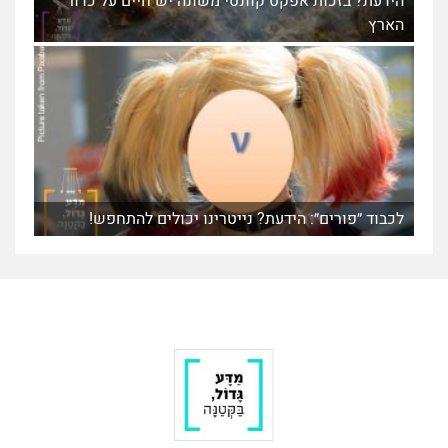
הידעת? בזכות אפקט קוונטי משונה יש חיים על כדור
הארץ
לכבוד ״פורים״: הידעת? נייטרינו יכולים להתחפש!