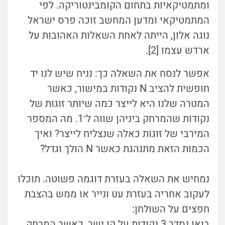
ומתמטיקאיות בתחום הקומבינטוריקה. לפי
המתמטיקאי ומדען המחשב זוכה פרס ישראל
נוגה אלון, הייתה לאחת השאלות האהובות על
ארדש עצמו [2].
אפשר לנסח את השאלה כך: נניח שיש לנו יד
חופשית להציב N נקודות במישור, כאשר
המטרה שלנו היא לייצר כמה שיותר זוגות של
נקודות שהמרחק ביניהן שווה ל־1. מה המספר
המירבי של זוגות כאלה שנצליח לייצר? ואיך
הכמות הזאת מתנהגת כאשר N הולך וגדל?
נמחיש את השאלה בעזרת דוגמה פשוטה. תוכלו
לעקוב אחריה בעזרת עט ונייר או ממש בהצבת
חפצים על השולחן:
בואו נסדר 3 נקודות על קו ישר, כאשר המרחק