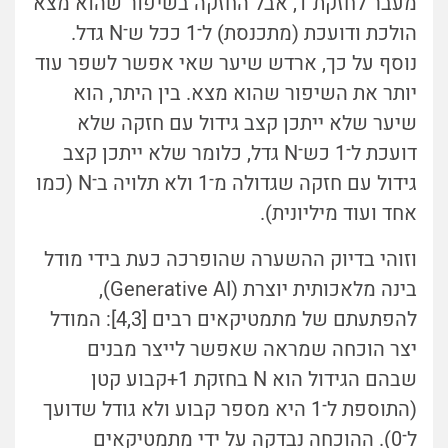
מעבר לחזקת 1, אבל החזקה בשיפור שהוא מצא
הולכת ודועכת (מתכנסת) ל־1 ככל ש־N גדל.
נוסף על כך, ארדש שיער שאי אפשר לשפר עוד
יותר את השיפור שהוא מצא. בין היתר, הוא
שיער שלא ייתכן קצב גידול עם חזקה שלא
דועכת ל־1 כש־N גדל, כלומר שלא ייתכן קצב
גידול עם חזקה שגדולה מ־1 ולא תלויה ב־N (כמו
אחד ועוד מיליונית).
וזוהי בדיוק ההשערה שהופרכה כעת בידי מודל
בינה מלאכותית יוצרת (Generative AI),
להפתעתם של מתמטיקאים רבים [4,3]: המודל
יצר הוכחה שמראה שאפשר לייצר מבנים
שבהם הגידול הוא N בחזקת 1+קבוע קטן
(התוספת ל־1 היא מספר קבוע ולא גודל שדועך
ל־0). ההוכחה נבדקה על ידי מתמטיקאים