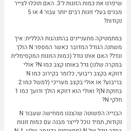
שיפרנו את כמות הזוגות ל־3. האם תוכלו לצייר
מבנים בעלי זוגות רבים יותר עבור 4 או 5
נקודות?
במתמטיקה מתעניינים בהתנהגות הכללית: איך
משתנה הגודל המדובר כאשר המספר N הולך
וגדל? האם אותו גודל (כמות הזוגות המקסימלית
במקרה שלנו) גדל באותו קצב כמו N? אולי
דווקא בקצב ריבועי, כלומר בקירוב כמו N
בריבוע? או אולי בקצב מעריכי (למשל כמו 2
בחזקת N)? ואולי הוא דווקא הולך ודועך כמו 1
חלקי N?
הבנייה הפשוטה שהצגנו ממחישה שעבור N
נקודות, תמיד נוכל לייצר מבנה עם כמות זוגות
בסדר גודל של N (ספציפית בדוגמה שלנו, N-1