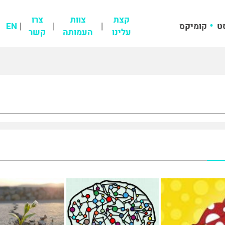
קצת
צוות
צרו
ט
קומיקס
EN
עלינו
העמותה
קשר