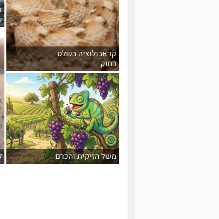
נ
ע
קו־אבולוציה בשלט
רחוק
משל הזיקית והכרם
ל