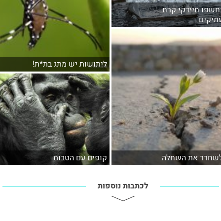
חשפו חיידקי קרח
תיקים
ליתושות יש מתג בת*ת!
שחרר את השחלה
קופים עם הטבות
לכתבות נוספות