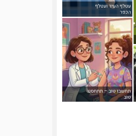
עטלף העיר ועטלף
הכפר
תחשבו טוב – תתחסנו
טוב