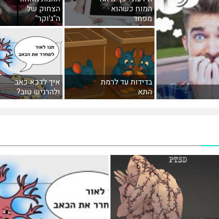
המוח כשהוא
הצחוק של
מפחד
ה"ג'וקר"
בדידות עד לרמת
איך לדכא כאב
התא
ולהרגיש טוב?