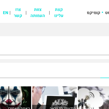
קצת
צוות
צרו
ט
קומיקס
EN
עלינו
העמותה
קשר
הידעת? כך נראה
האמת מאחורי