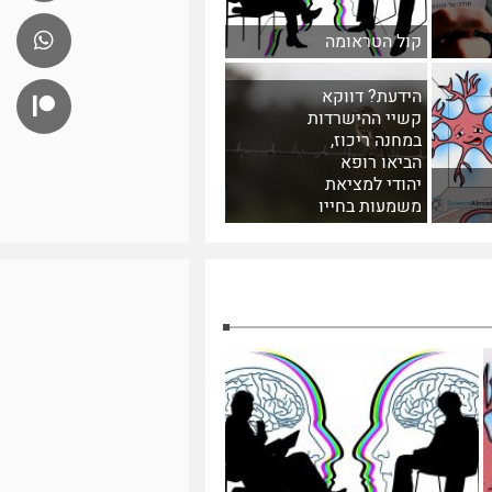
קול הטראומה
הידעת? דווקא
קשיי ההישרדות
במחנה ריכוז,
הביאו רופא
יהודי למציאת
משמעות בחייו