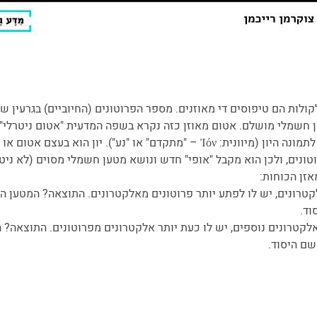
קולות הם טיפוסים די מאוזנים. מספר הפרוטונים (החיוביים) בגרעין 
ון חשמלי מושלם. אטום מאוזן כזה נקרא בשפה המדעית "אטום ניטרלי".
אבל מה קורה כשהאיזון מופר? כאן נכנס לתמונה היון (מיוונית: Ἰόν – "מתקדם" או "נ
ונים, ולכן הוא מקבל "אופי" חדש ונושא מטען חשמלי מסוים (לא ניטר
אזן הכוחות:
 אלקטרונים, יש לו לפתע יותר פרוטונים מאלקטרונים. התוצאה? המטען החי
וד.
יח" אלקטרונים נוספים, יש לו כעת יותר אלקטרונים מפרוטונים. התוצאה?
 שם היסוד.