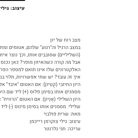
מצב רוח של יון
במצב הרגיל וה"רגוע" שלהם, אטומים ומול
(השליליים) שסובבים אותו, וכך נוצר איז
האלקטרונים שלו אינו תואם למספר הפרוט
איך זה עובד? יש שתי אפשרויות, תלוי במ
היון החיובי (קַטְיוֹן): אם האטום "איבד"
מסמנים אותו בסימן פלוס (+) ליד שם היס
היון השלילי (אַנְיוֹן): אם האטום "הרוו
שלילי. מסמנים אותו בסימן מינוס (-) ליד
מאת: שרית פולבוי
עיצוב: גילי צוקרמן רייכמן
עריכה: חגי גלרנטר