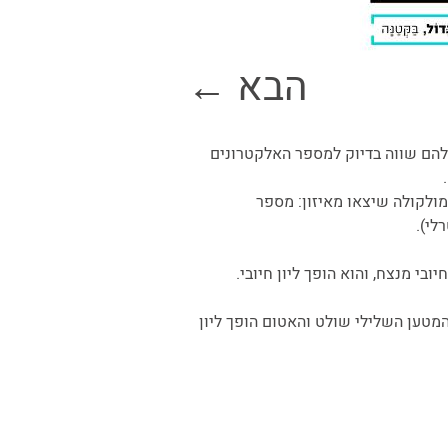
הבא ←
שלהם שווה בדיוק למספר האלקטרונים
ע"). יון הוא בעצם אטום או מולקולה שיצאו מאיזון: מספר
לי).
ובי מנצח, והוא הופך ליון חיובי.
 המטען השלילי שולט והאטום הופך ליון