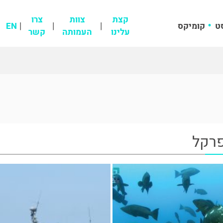
קצת
צוות
צרו
ט
קומיקס
EN
עלינו
העמותה
קשר
פרקל