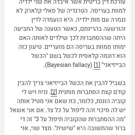
עורכת דין בריטית אשר איבדה את שני ילדיה
למוות בעריסה. הטרגדיה של סאלי קלארק לא
נגמרה עם מות ילדיה. היא הועמדה לדין
והורשעה בהריגתם, כאשר הטענה של התביעה
היתה שההסתברות לכך שילדים לאותה האם
ימותו ממוות בעריסה הם מזעריים. טיעון כזה
הוא דוגמה קלאסית לכשל בשם "הכשל
הבייזיאני"
[1]
(Bayesian fallacy).
בשביל להבין את הכשל הבייזיאני צריך להבין
קודם קצת הסתברות מותנית
[2]
. נניח ויש לי
קוביה הוגנת, כלומר, כזו שאם אני מטיל אותה
יש לה סיכוי זהה ליפול על כל צד. אם אני אשאל
"מה ההסתברות שהקוביה תיפול על 3" זה די
ברור שהתשובה היא "שישית". מצד שני, אני