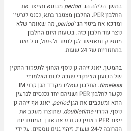
במשך הלילה הגן
period
מבוטא ומייצר את
החלבון PER. החלבון מצטבר בתא, נכנס לגרעין
ומדכא את ביטוי הגן
period
, מה שאומר שלא
נוצר עוד חלבון כזה. בשעות היום החלבון
מתפרק ומאפשר לגן לחזור ולפעול, וכל זאת
במחזוריות של 24 שעות.
בהמשך, יאנג זיהה גן נוסף הנחוץ לתפקוד התקין
של השעון הצירקדי שזכה לשם האלמותי
timeless
. החלבון שאליו מקודד הגן קרוי TIM
נקשר לחלבון PER ושניהם יחד נכנסים לגרעין
התא ומעכבים את הגן
period
. יאנג אף זיהה גן
נוסף, הקרוי
doubletime
, שתוצרו מעכב את
ייצור PER באופן שקובע את אורך המחזוריות
הקרובה ל-24 שעות. זיהוי גנים נוספים, על ידי