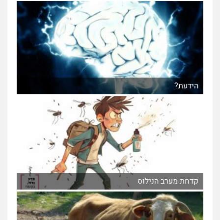
הידעת?
קדחת מערב הנילוס