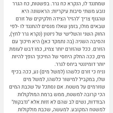
שמתנגד לו, הנקרא כח גרר. בפשטות, כח הגרר
נובע משתי סיבות עיקריות: הראשונה היא
שהגוף צריך 'להזיז' הצידה חלקיקים של זורם
שבאים מולו, בזמן שאלו מנסים להתנגד לו -לפי
החוק השני והשלישי של ניוטון (נקרא גרר לחץ),
והסיבה השניה (בה נתמקד כאן) היא חיכוך עם
הזורם. ככל שהזורם יותר צמיג, כמו דבש לעומת
מים, ככה החלק היחסי של החיכוך הופך להיות
יותר דומיננטי ביחס לגרר.
נניח כי זורם כלשהו (למשל מים) נע, ככה בכיף
שלו, במקביל למישור כלשהו, למשל מים
שזורמים על משטח. אם נסתכל על שכבת המים
הכי קרובה למשטח, ממש ברמת המולקולות
הבודדות, נשים לב שהם לא זזות אלא "נדבקות"
למשטח המקובע. למעשה, שכבת מולקולות