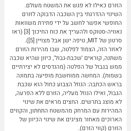
הזורם כאילו לא פגש את המשטח מעולם.
השינוי ההדרגתי בין השכבה הדבוקה לזורם
החופשי אפשר לחשב על ידי פתירת משוואות
נאוויה-סטוקס ולהעריך את כוח החיכוך [3] (ראו
סרטון של MIT, טיפה ישן אבל מצויין [5]).
לאזור הזה, הצמוד לפלטה, שבו מהירות הזורם
משתנה, קוראים 'שכבת-גבול', כיוון שהיא שכבה
ממש בגבול של הפלטה (מהנדסים לא יצירתיים
בשמות). המחשה ממוחשבת מופיעה בתמונה
בראש הכתבה: הנוזל הצבוע כחול הוא שכבת
הגבול, ואילו הנוזל מעליה, הזורם ללא הפרעה,
לא מוצג בתרשים. החצים מראים את שינוי
המהירות עם המרחק מהמשטח התחתון, והקווים
הארוכים מאחור מציגים את שינוי הכיוון של
הזורם (קווי הזרם).