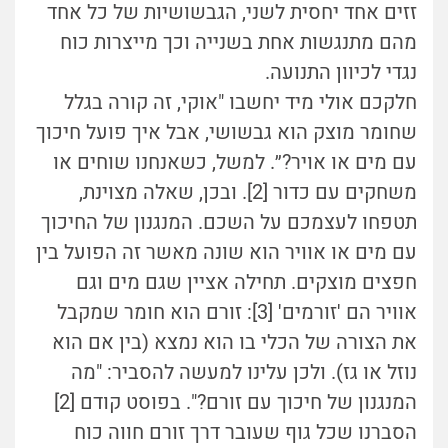
זזים אחד יחסית לשני, הגבשושיות של כל אחד
מהם מתנגשות אחת בשנייה וכך מייצרות כוח
נגדי לכיוון התנועה.
חלקכם אולי מיד יחשבו "אוקי, זה קורה בגלל
שחומר מוצק הוא גבשושי, אבל איך פועל חיכוך
עם מים או אויר?״. למשל, כשאנחנו שוחים או
משחקים עם כדור [2]. ובכן, שאלה מצוינת,
תטפחו לעצמכם על השכם. המנגנון של החיכוך
עם מים או אוויר הוא שונה מאשר זה הפועל בין
חפצים מוצקים. תחילה אציין שגם מים וגם
אוויר הם 'זורמים' [3]: זורם הוא חומר שמקבל
את הצורה של הכלי בו הוא נמצא (בין אם הוא
נוזל או גז). ולכן עלינו למעשה להסביר: "מה
המנגנון של חיכוך עם זורם?". בפוסט קודם [2]
הסברנו שכל גוף שעובר דרך זורם חווה כוח