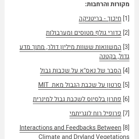
מקורות והרחבות:
[1]
חיכוך - בריטניקה
[2]
כדורי גולף מטוסים ומערבולות
[3]
המשוואות ששוות מיליון דולר, מתוך מדע
גדול, בקטנה
[4]
הסבר של נאס"א על שכבות גבול
[5]
סרטון על שכבת הגבול מאת MIT
[6]
פתרון בלסיוס לשכבת גבול למינרית
[7]
פרופיל רוח לוגריתמי
Interactions and Feedbacks Between
[8]
Climate and Dryland Vegetations