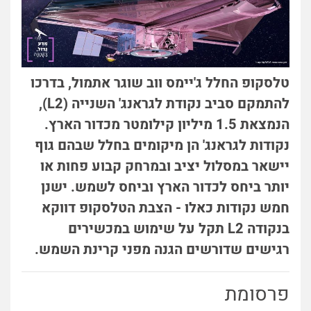
טלסקופ החלל ג'יימס ווב שוגר אתמול, בדרכו
להתמקם סביב נקודת לגראנג' השנייה (L2),
הנמצאת 1.5 מיליון קילומטר מכדור הארץ.
נקודות לגראנג' הן מיקומים בחלל שבהם גוף
יישאר במסלול יציב ובמרחק קבוע פחות או
יותר ביחס לכדור הארץ וביחס לשמש. ישנן
חמש נקודות כאלו - הצבת הטלסקופ דווקא
בנקודה L2 תקל על שימוש במכשירים
רגישים שדורשים הגנה מפני קרינת השמש.
פרסומת