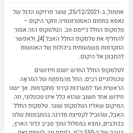
אתמול, ב-25/12/2021, שוגר פרויקט הדגל של
נאסא בתחום האסטרונומיה וחקר היקום –
טלסקופ החלל ג'יימס ווב. הטלסקופ הזה אמור
להחליף את טלסקופ החלל האבל [4], ולאפשר
התקדמות משמעותית ביכולות של האנושות
להתבונן אל היקום.
לטלסקופ החלל החדש ישנם חידושים
טכנולוגיים רבים: החל מהמִפתַח של המראָה
הראשית ועד למערכות קירור מתקדמות. אך ישנו
חידוש אחד חשוב שהוא כלל אינו טכנולוגי, וזה
המיקום שאליו הטלסקופ שוגר. טלסקופ החלל
האבל, שהוביל לקפיצת מדרגה בהתבוננות שלנו
בכוכבים, נמצא במסלול נמוך סביב כדור הארץ,
בגובה של כ-550 ק"מ. ג'יימס ווב, לעומת זאת,