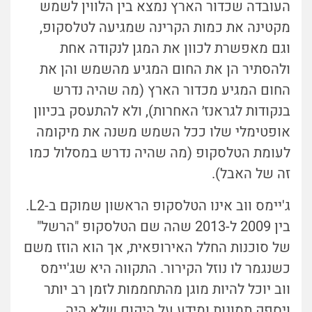
העובדה שכדור הארץ נמצא בין הלווין לשמש
מקטינה את כמות הקרינה שמגיעה לטלסקופ,
וגם מאפשרת לכוון את המגן לנקודה אחת
ולהסתיר הן את החום המגיע מהשמש והן את
החום המגיע מכדור הארץ (מה שהיה נדרש
בנקודות לגראנז׳ האחרות), ולא להתעסק בכיוון
אופטימלי שלו ככל השמש משנה את מיקומה
לעומת הטלסקופ (מה שהיה נדרש במסלול כמו
זה של האבל).
ג'יימס ווב אינו הטלסקופ הראשון שמוקם ב-L2.
בין 2009 ל-2013 שהה שם הטלסקופ "הרשל"
של סוכנות החלל האירופאית, אך הוא הוזז משם
כשנגמר לו נוזל הקירור. התקווה היא שג'יימס
ווב יוכל להיות מוגן מהתחממות לזמן רב יותר
ויספק תמונות ומידע על היקום שלא היה