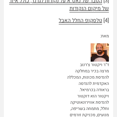
[3]
הסבר של נאס"א על נקודות לגרנז', כולל איור
של מיקום הנקודות
[4]
טלסקופ החלל האבל
מאת:
ד"ר ויקטור צ׳רנוב
מרצה בכיר במחלקה
להנדסת מכונות, המכללה
האקדמית להנדסה
בראודה בכרמיאל.
ויקטור הוא דוקטור
להנדסת אווירונאוטיקה
וחלל, מתמחה בשריפה,
מנועים, מכניקת זורמים